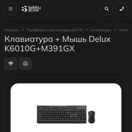
Главная
Периферия и аксессуары для ПК
Клавиатуры
Клавиа
Клавиатура + Мышь Delux
K6010G+M391GX