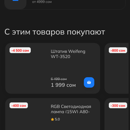
от 4999 сом
С этим товаров покупают
-4 500 сом
-800 сом
Штатив Weifeng
WT-3520
6 499 сом
1 999 сом
-400 сом
-300 сом
RGB Светодиодная
лампа (15W) A80-
265V
5.0