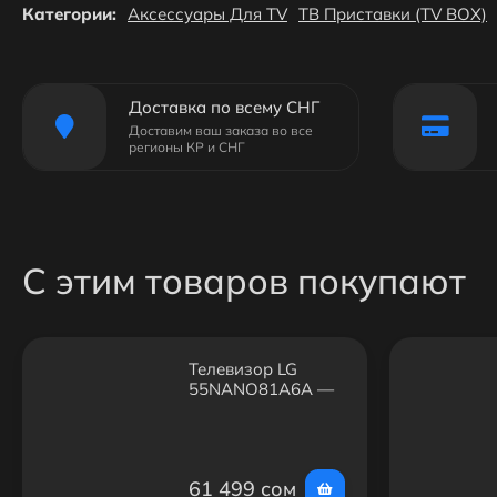
Категории:
Аксессуары Для TV
ТВ Приставки (TV BOX)
Доставка по всему СНГ
Доставим ваш заказа во все
регионы КР и СНГ
С этим товаров покупают
Телевизор LG
55NANO81A6A —
55", NanoCell, 4K,
Smart TV, Wi-Fi
61 499 сом