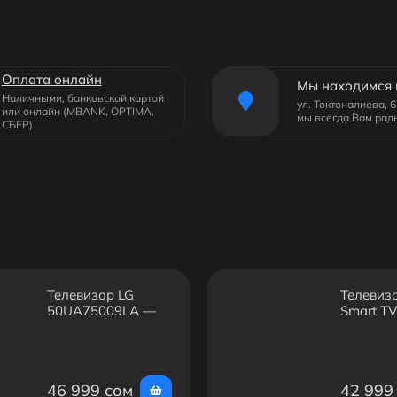
Оплата онлайн
Мы находимся 
Наличными, банковской картой
ул. Токтоналиева, 
или онлайн (MBANK, OPTIMA,
мы всегда Вам рад
СБЕР)
Телевизор LG
Телевизо
50UA75009LA —
Smart TV
50", 4K, Smart TV,
4K, Smar
Wi-Fi
46 999 сом
42 999