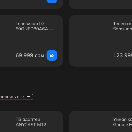
Телевизор LG
Телевиз
50QNED80A6A —
Samsun
50", QNED, 4K,
QE55QN
Smart TV, Wi-Fi
— 55", N
4K, Smar
69 999 сом
123 99
равнить все
ТВ адаптер
Умная к
ANYCAST M12
Google 
PLUS