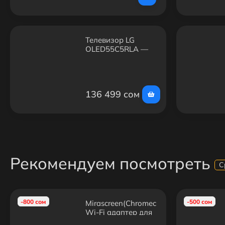
Телевизор LG
OLED55C5RLA —
55", OLED, 4K,
Smart TV, Wi-Fi
136 499 сом
Рекомендуем посмотреть
С
-800 сом
-500 сом
Mirascreen(Chromecast)
Wi-Fi адаптер для
ТВ/Проектора/ПК к