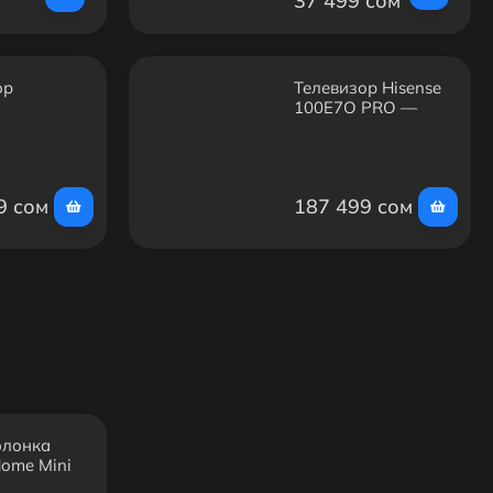
37 499 сом
ор
Телевизор Hisense
g
100E7Q PRO —
85FAUXCE
100", QLED, 4K,
eo QLED,
Smart TV, Wi-Fi
t TV, Wi-Fi
9 сом
187 499 сом
олонка
Home Mini