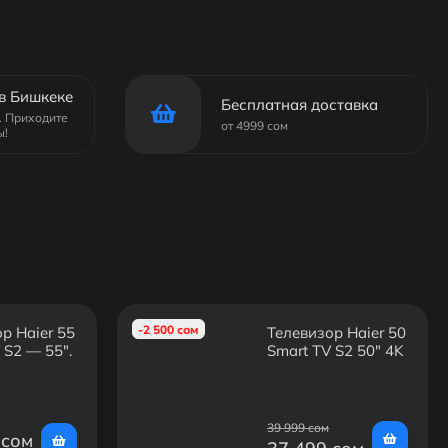
в Бишкеке
Бесплатная доставка
6. Приходите
от 4999 сом
ы!
-2 500 сом
р Haier 55
Телевизор Haier 50
 S2 — 55",
Smart TV S2 50" 4K
t TV, Wi-Fi
UHD Android TV
Wi-Fi HDR тонкие
рамки
39 999 сом
 сом