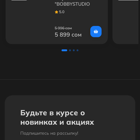
"BOBBYSTUDIO
LIGHT" Без ламп
5.0
50x70см (2шт)
5 996 сом
5 899 сом
Будьте в курсе о
новинках и акциях
Подпишитесь на рассылкy!