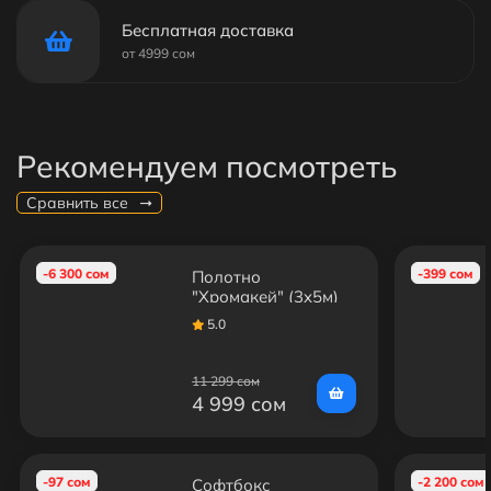
Бесплатная доставка
от 4999 сом
Рекомендуем посмотреть
Сравнить все
-6 300 сом
-399 сом
Полотно
"Хромакей" (3x5м)
без стоек
5.0
11 299 сом
4 999 сом
-97 сом
-2 200 сом
Софтбокс