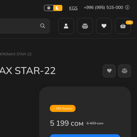
+996 (995) 515-000
KGS
0
в KROMAX STAR-22
AX STAR-22
+ 190 бонуса
5 199 сом
6 499 сом