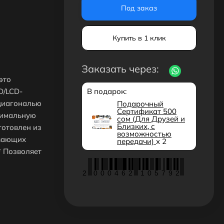
Под заказ
Купить в 1 клик
Заказать через:
это
D/LCD-
В подарок:
 диагональю
Подарочный
Сертификат 500
ксимальную
сом (Для Друзей и
Близких, с
готовлен из
возможностью
ивающих
передачи)
x 2
* Позволяет
2
0
0
0
4
6
2
1
0
5
7
9
2