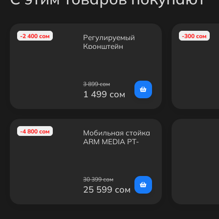
-2 400 сом
-300 сом
Регулируемый
Кронштейн
KDP323 (для
Сотфбокса и
проектора)
3 899 сом
1 499 сом
-4 800 сом
Мобильная стойка
ARM MEDIA PT-
STAND-12
30 399 сом
25 599 сом