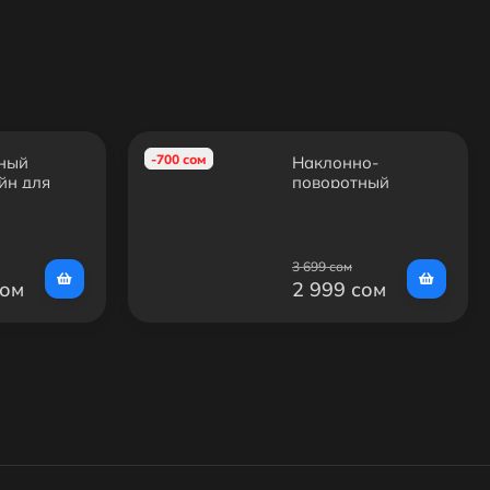
-700 сом
ный
Наклонно-
йн для
поворотный
ов ARM
кронштейн
CD-T02
TUAREX ALTA-205
3 699 сом
сом
2 999 сом