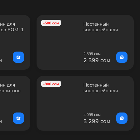
-500 сом
йн для
Настенный
ора ROMI 1
кронштейн для
юймов)
LED/LCD
телевизоров
KROMAX DIX-15
2 899 сом
м
2 399 сом
-800 сом
йн для
Настенный
/монитора
кронштейн для
стенный/
LED/LCD
 25кг
телевизоров
KROMAX STAR-44
4 099 сом
м
3 299 сом