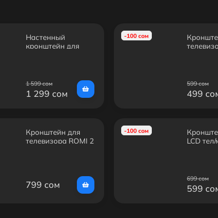
-100 сом
Настенный
Кронште
кронштейн для
телевиз
LED/LCD
(15-47д
телевизоров
KROMAX IDEAL-5
1 599 сом
599 сом
1 299 сом
499 со
-100 сом
Кронштейн для
Кронште
телевизора ROMI 2
LCD тел
(26 - 63")
B-27 на
14"-42"/
699 сом
799 сом
599 со