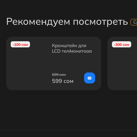
Рекомендуем посмотреть
С
-100 сом
-300 сом
Кронштейн для
LCD тел/монитора
B-27 настенный/
14"-42"/ 25кг
699 сом
599 сом