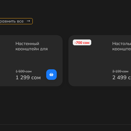
равнить все
-700 сом
Настенный
Настоль
кронштейн для
кронште
LED/LCD
монитор
телевизоров
MEDIA L
KROMAX IDEAL-5
1 599 сом
3 199 сом
1 299 сом
2 499 