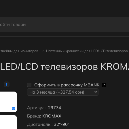
тнейны для мониторов
Настенный кронштейн для LED/LCD телевизоро
 LED/LCD телевизоров KROM
Оформить в рассрочку MBANK
?
Артикул:
29774
Бренд:
KROMAX
Диагональ :
32"-90"