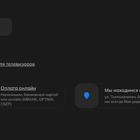
ля телевизоров
Оплата онлайн
Мы находимся 
Наличными, банковской картой
ул. Токтоналиева, 
или онлайн (MBANK, OPTIMA,
мы всегда Вам рад
СБЕР)