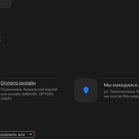
:
Оплата онлайн
Мы находимся 
Наличными, банковской картой
ул. Токтоналиева, 
или онлайн (MBANK, OPTIMA,
мы всегда Вам рад
СБЕР)
равнить все