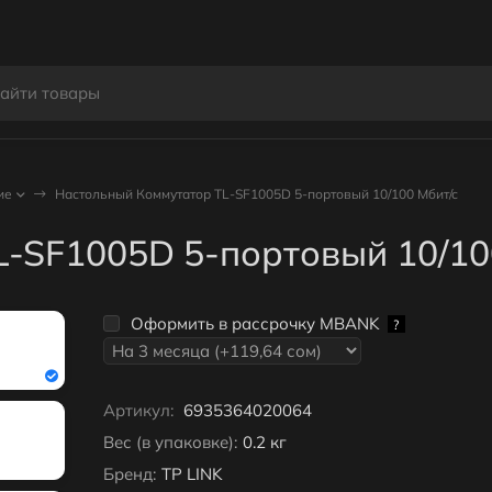
ие
Настольный Коммутатор TL-SF1005D 5-портовый 10/100 Мбит/с
-SF1005D 5-портовый 10/10
Оформить в рассрочку MBANK
?
Артикул:
6935364020064
Вес (в упаковке):
0.2 кг
Бренд:
TP LINK