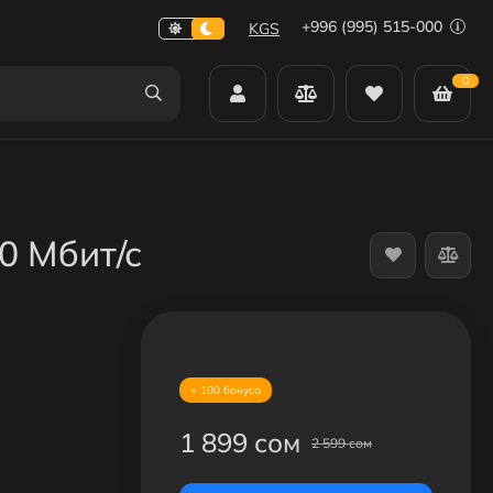
+996 (995) 515-000
KGS
0
0 Мбит/с
+ 100 бонуса
1 899 сом
2 599 сом