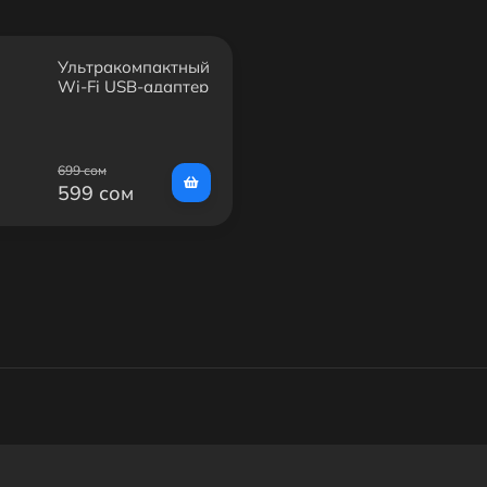
Ультракомпактный
Wi-Fi USB-адаптер
TL-WN725N
699 сом
599 сом