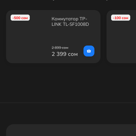
-500 сом
-100 сом
Коммутатор TP-
LINK TL-SF1008D
2 899 сом
2 399 сом