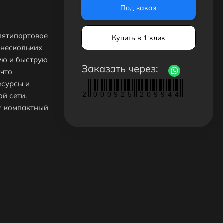
Под заказ
пятипортовое
Купить в 1 клик
 нескольких
ую и быструю
Заказать через:
 что
есурсы и
2
0
0
0
9
2
5
2
0
9
9
4
4
й сети.
** компактный