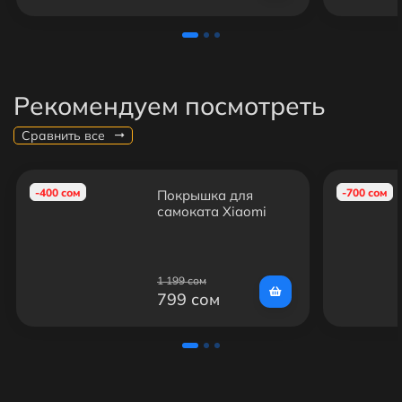
Рекомендуем посмотреть
Сравнить все
-400 сом
-700 сом
Покрышка для
самоката Xiaomi
Mijia M365/M365
Pro/1S/Essential
1 199 сом
799 сом