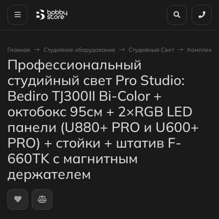
Главная
Студийное оборудование
Студийный Свет
Комплекты 
Профессиональный
студийный свет Pro Studio:
Bediro TJ300II Bi-Color +
октобокс 95см + 2×RGB LED
панели (U880+ PRO и U600+
PRO) + стойки + штатив F-
660TK с магнитным
держателем