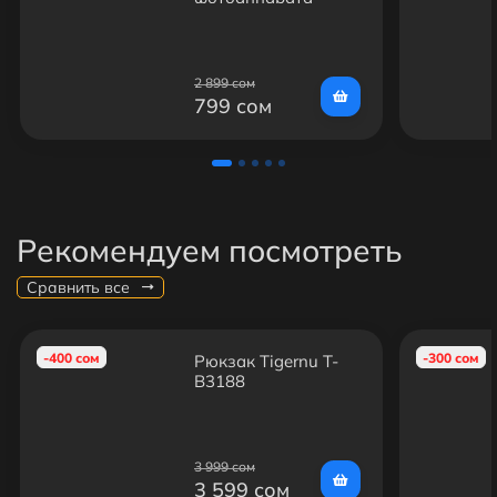
DTF24
2 899 сом
799 сом
Рекомендуем посмотреть
Сравнить все
-400 сом
-300 сом
Рюкзак Tigernu T-
B3188
3 999 сом
3 599 сом