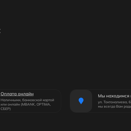
:
Оплата онлайн
Мы находимся 
Наличными, банковской картой
ул. Токтоналиева, 
или онлайн (MBANK, OPTIMA,
мы всегда Вам рад
СБЕР)