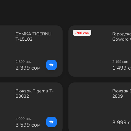
-700 сом
СУМКА TIGERNU
Городск
T-L5102
Goward 
2 599 сом
2 199 сом
2 399 сом
1 499 
Рюкзак Tigernu Т-
Рюкзак 
B3032
2809
4 099 сом
3 999 
3 599 сом