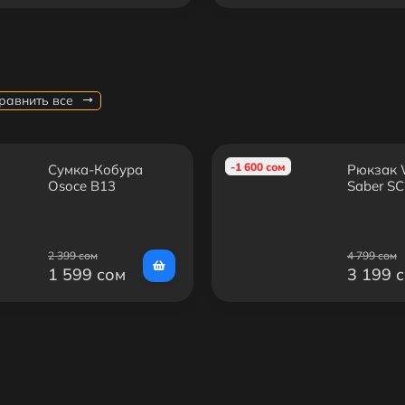
равнить все
-1 600 сом
Сумка-Кобура
Рюкзак W
Osoce B13
Saber S
2 399 сом
4 799 сом
1 599 сом
3 199 