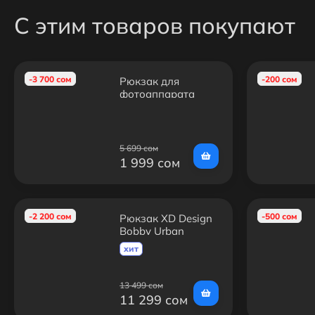
С этим товаров покупают
-3 700 сом
-200 сом
Рюкзак для
фотоаппарата
RDF-Photo
5 699 сом
1 999 сом
-2 200 сом
-500 сом
Рюкзак XD Design
Bobby Urban
хит
13 499 сом
11 299 сом