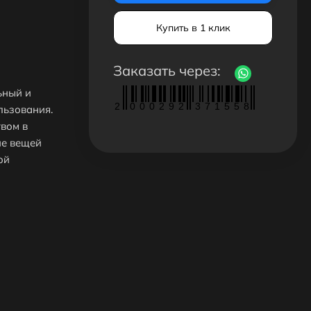
Купить в 1 клик
Заказать через:
ьный и
2
0
0
0
2
9
2
3
7
1
5
5
8
льзования.
вом в
ие вещей
ой