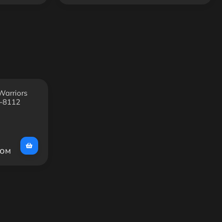
arriors
C-8112
сом