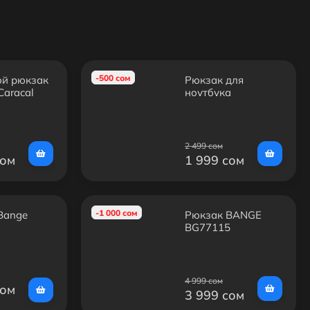
-500 сом
ой рюкзак
Рюкзак для
Caracal
ноутбука
RIVACASE 8067
black 15.6"
2 499 сом
сом
1 999 сом
-1 000 сом
Bange
Рюкзак BANGE
BG77115
4 999 сом
сом
3 999 сом