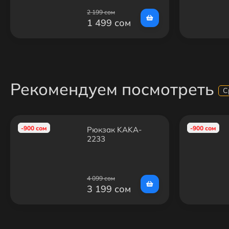
2 199 сом
1 499 сом
Рекомендуем посмотреть
С
-900 сом
-900 сом
Рюкзак KAKA-
2233
4 099 сом
3 199 сом