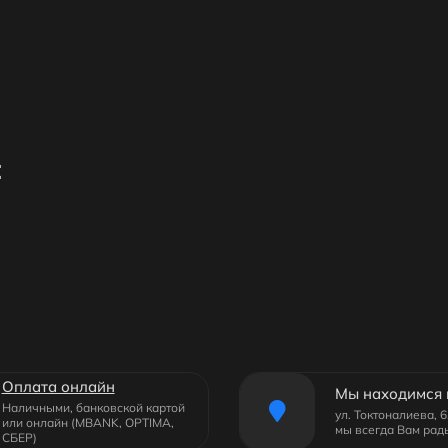
:
Оплата онлайн
Мы находимся 
Наличными, банковской картой
ул. Токтоналиева, 
или онлайн (MBANK, OPTIMA,
мы всегда Вам рад
СБЕР)