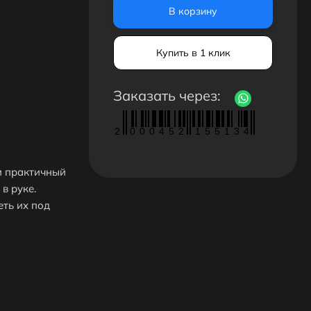
В корзину
Купить в 1 клик
Заказать через:
2
0
0
0
4
5
2
1
5
5
1
3
4
и практичный
в руке.
ть их под