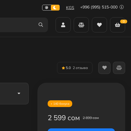
+996 (995) 515-000
KGS
0
5.0
2 отзыва
+ 140 бонуса
2 599 сом
2 899 сом