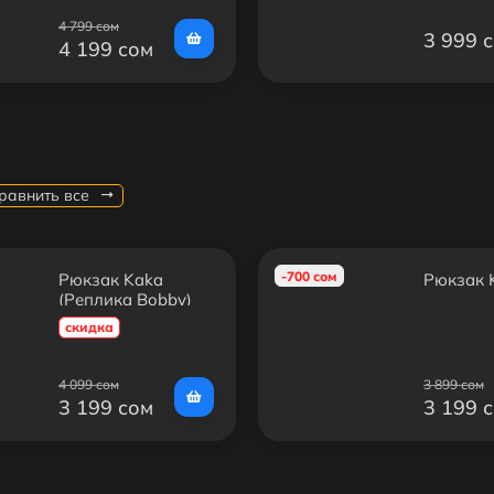
4 799 сом
3 999 
4 199 сом
равнить все
-700 сом
Рюкзак Kaka
Рюкзак 
(Реплика Bobby)
скидка
4 099 сом
3 899 сом
3 199 сом
3 199 