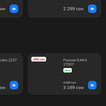
сом
2 299 сом
-900 сом
Kaka 2237
Рюкзак KAKA
17007
new
4 099 сом
сом
3 199 сом