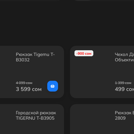
-900 сом
Рюкзак Tigernu Т-
Чехол Д
B3032
Объекти
4 099 сом
1 399 сом
3 599 сом
499 со
Городской рюкзак
Рюкзак 
TIGERNU T-B3905
2809