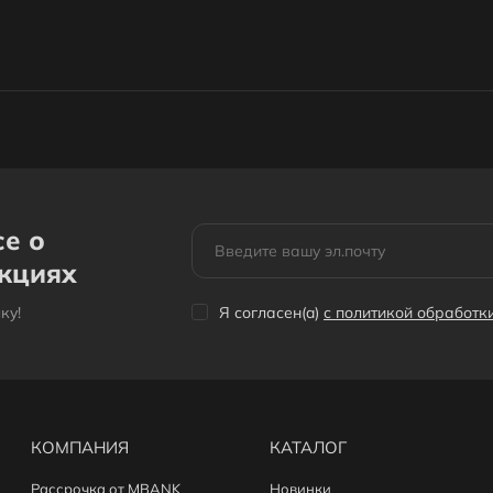
се о
акциях
кy!
Я согласен(a)
с политикой обработ
КОМПАНИЯ
КАТАЛОГ
Рассрочка от MBANK
Новинки