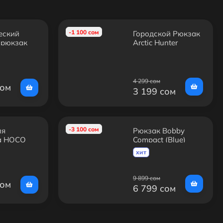
-1 100 сом
еский
Городской Рюкзак
 рюкзак
Arctic Hunter
G-S53
B00489
4 299 сом
сом
3 199 сом
-3 100 сом
ля
Рюкзак Bobby
а HOCO
Compact (Blue)
/ 16"
хит
—
й чехол
бука с
9 899 сом
сом
6 799 сом