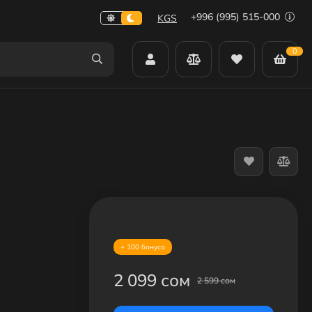
+996 (995) 515-000
KGS
0
+ 100 бонуса
2 099 сом
2 599 сом