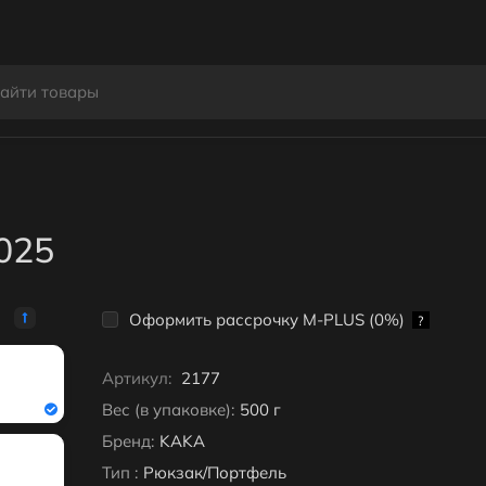
025
Оформить рассрочку M-PLUS (0%)
?
Артикул:
2177
Вес (в упаковке):
500 г
Бренд:
KAKA
Тип :
Рюкзак/Портфель