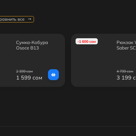
равнить все
-1 600 сом
Сумка-Кобура
Рюкзак W
Osoce B13
Saber S
2 399 сом
4 799 сом
1 599 сом
3 199 