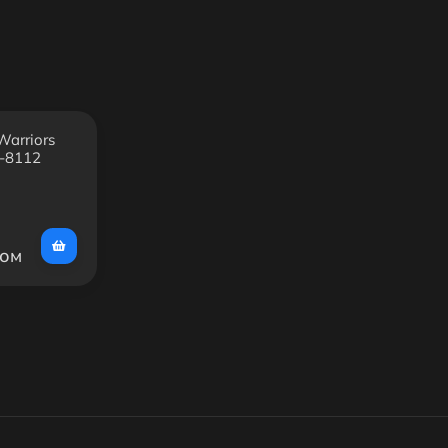
arriors
C-8112
сом