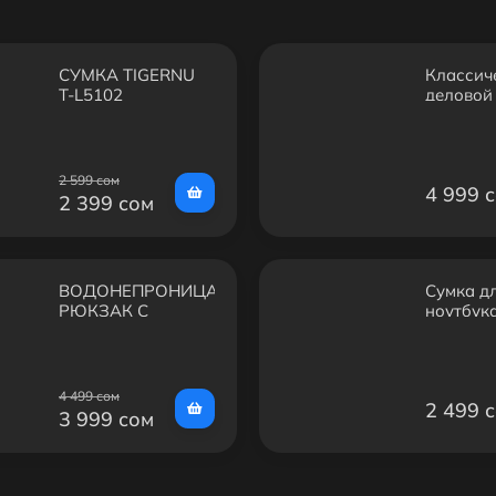
СУМКА TIGERNU
Классич
T-L5102
деловой
Bange B
2 599 сом
4 999 
2 399 сом
ВОДОНЕПРОНИЦАЕМЫЙ
Сумка д
РЮКЗАК С
ноутбук
ЗАЩИТОЙ ОТ
GT7 14" 
КРАЖИ ARCTIC
черная 
HUNTER B00487
защитны
для ноут
4 499 сом
2 499 
ручками
3 999 сом