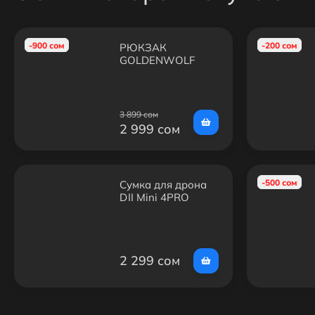
-900 сом
-200 сом
РЮКЗАК
GOLDENWOLF
GB00399
3 899 сом
2 999 сом
-500 сом
Сумка для дрона
DJI Mini 4PRO
2 299 сом