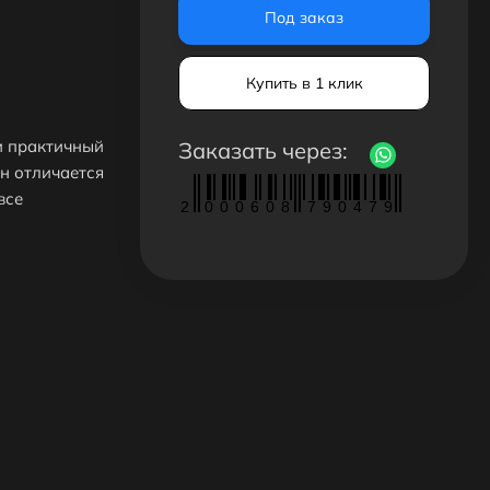
Под заказ
Купить в 1 клик
и практичный
Заказать через:
н отличается
все
2
0
0
0
6
0
8
7
9
0
4
7
9