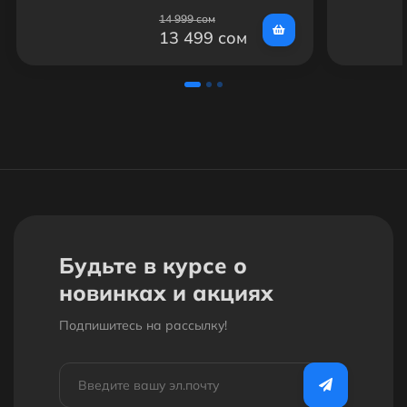
AUX, USB
14 999 сом
13 499 сом
Будьте в курсе о
новинках и акциях
Подпишитесь на рассылкy!