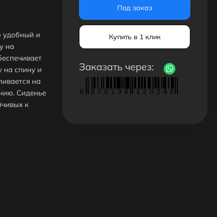
Под заказ
о удобный и
Купить в 1 клик
у на
беспечивает
Заказать через:
 на спину и
ливается на
6
9
7
0
1
3
6
1
2
0
2
4
5
нию. Сиденье
йчивых к