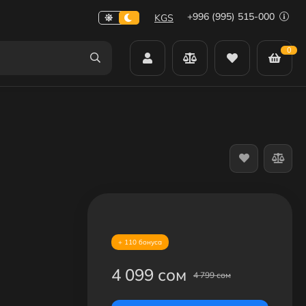
+996 (995) 515-000
KGS
0
+ 110 бонуса
4 099 сом
4 799 сом