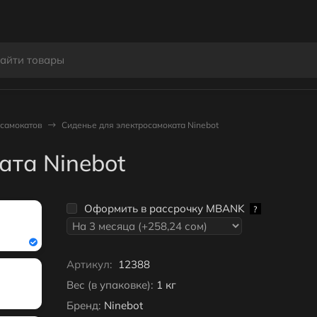
осамокатов
Сиденье для электросамоката Ninebot
ата Ninebot
Оформить в рассрочку MBANK
?
Артикул:
12388
Вес (в упаковке):
1 кг
Бренд:
Ninebot