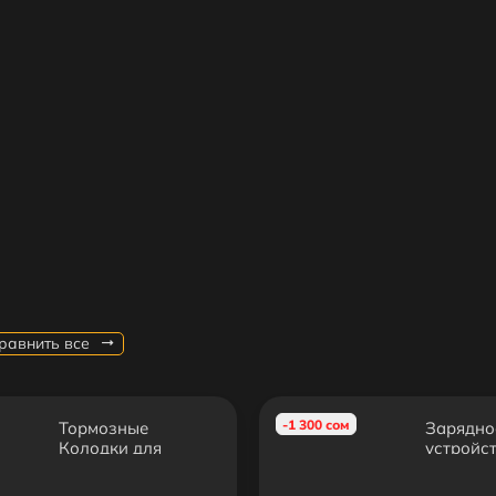
равнить все
-1 300 сом
Тормозные
Зарядно
Колодки для
устройс
Xiaomi Mijia 1S,
самокат
M365 PRO, PRO 2,
Mijia / N