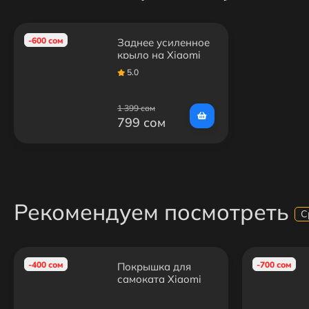
-600 сом
Заднее усиленное
крыло на Xiaomi
Mijia M365, 1S,
5.0
PRO, PRO 2,
Essential
1 399 сом
799 сом
Рекомендуем посмотреть
С
-400 сом
-700 сом
Покрышка для
самоката Xiaomi
Mijia M365/M365
Pro/1S/Essential