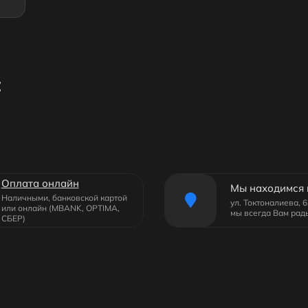
:
Оплата онлайн
Мы находимся 
Наличными, банковской картой
ул. Токтоналиева, 
или онлайн (MBANK, OPTIMA,
мы всегда Вам рад
СБЕР)