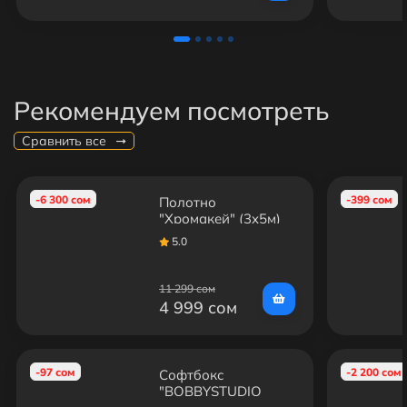
Рекомендуем посмотреть
Сравнить все
-6 300 сом
-399 сом
Полотно
"Хромакей" (3x5м)
без стоек
5.0
11 299 сом
4 999 сом
-97 сом
-2 200 сом
Софтбокс
"BOBBYSTUDIO