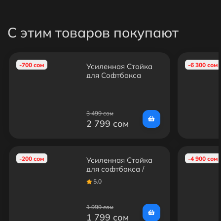
С этим товаров покупают
-700 сом
-6 300 сом
Усиленная Стойка
для Софтбокса
(2.8м)
3 499 сом
2 799 сом
-200 сом
-4 900 сом
Усиленная Стойка
для софтбокса /
кольцевой лампы
5.0
1 999 сом
1 799 сом