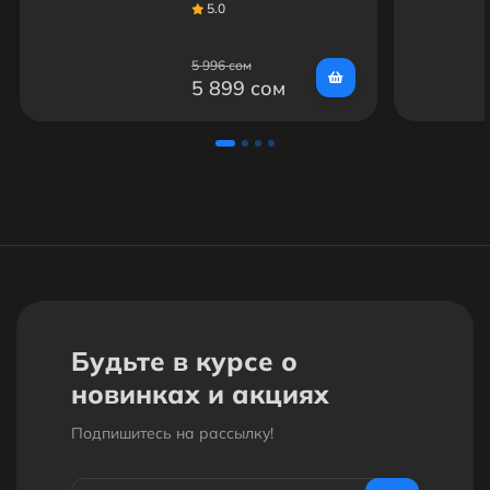
LIGHT" Без ламп
5.0
50x70см (2шт)
5 996 сом
5 899 сом
Будьте в курсе о
новинках и акциях
Подпишитесь на рассылкy!