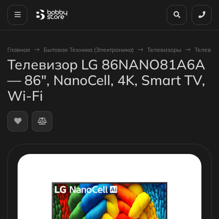
Главная
Бытовая Техника (Электроника)
Телевизоры
Телевизо
Телевизор LG 86NANO81A6A
— 86", NanoCell, 4K, Smart TV,
Wi-Fi