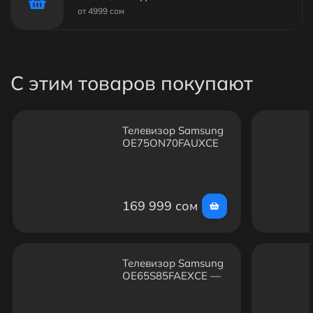
от 4999 сом
С этим товаров покупают
Телевизор Samsung
QE75QN70FAUXCE
— 75", Neo QLED,
4K, Smart TV, Wi-Fi
169 999 сом
Телевизор Samsung
QE65S85FAEXCE —
65", OLED, 4K, Smart
TV, Wi-Fi