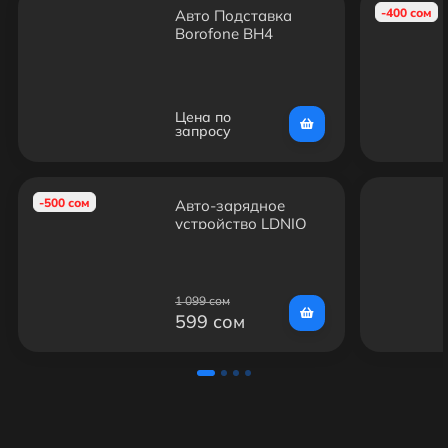
-400 сом
Авто Подставка
Borofone BH4
Цена по
запросу
-500 сом
Авто-зарядное
устройство LDNIO
C302 с кабелем
Type-C
1 099 сом
599 сом