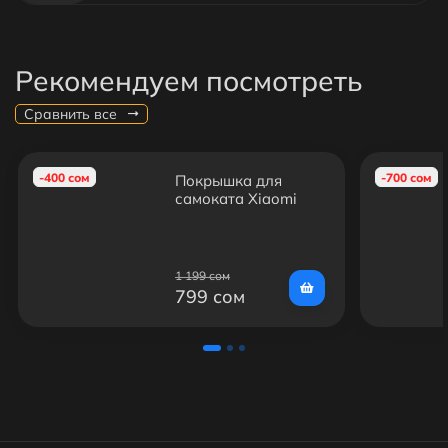
Рекомендуем посмотреть
Сравнить все
-400 сом
-700 сом
Покрышка для
самоката Xiaomi
Mijia M365/M365
Pro/1S/Essential
1 199 сом
799 сом