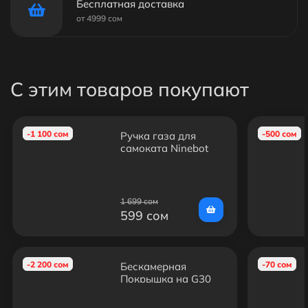
Бесплатная доставка
от 4999 сом
С этим товаров покупают
-1 100 сом
-500 сом
Ручка газа для
самоката Ninebot
G30 MAX, G30P,
G30LP
1 699 сом
599 сом
-2 200 сом
-70 сом
Бескамерная
Покрышка на G30
MAX (Под
Оригинал)