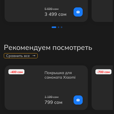
5 699 сом
3 499 сом
Рекомендуем посмотреть
Сравнить все
-400 сом
-700 сом
Покрышка для
самоката Xiaomi
Mijia M365/M365
Pro/1S/Essential
1 199 сом
799 сом