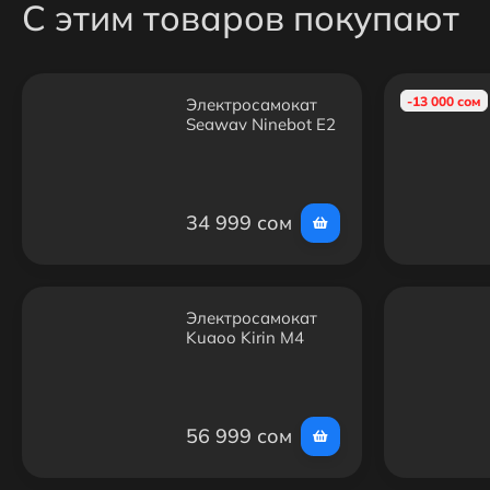
С этим товаров покупают
-13 000 сом
Электросамокат
Segway Ninebot E2
Plus
34 999 сом
Электросамокат
Kugoo Kirin M4
Max 800W — до
45 км/ч, 45 км
пробег,
внедорожный, 10″
56 999 сом
колёса