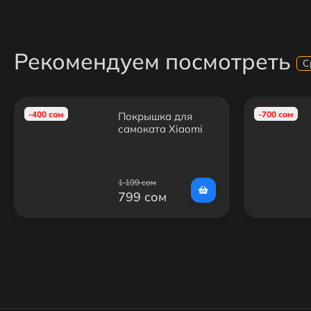
Рекомендуем посмотреть
С
-400 сом
-700 сом
Покрышка для
самоката Xiaomi
Mijia M365/M365
Pro/1S/Essential
1 199 сом
799 сом