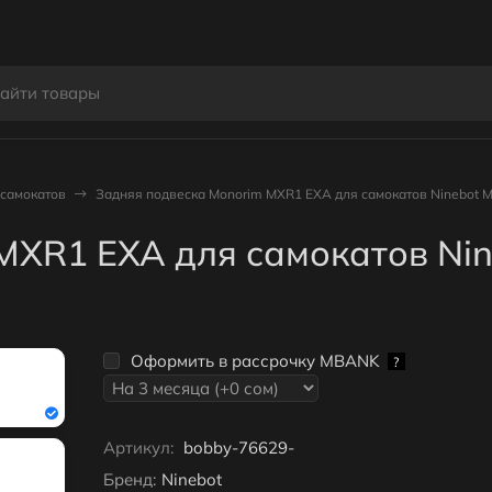
осамокатов
Задняя подвеска Monorim MXR1 EXA для самокатов Ninebot M
MXR1 EXA для самокатов Nin
Оформить в рассрочку MBANK
?
Артикул:
bobby-76629-
Бренд:
Ninebot