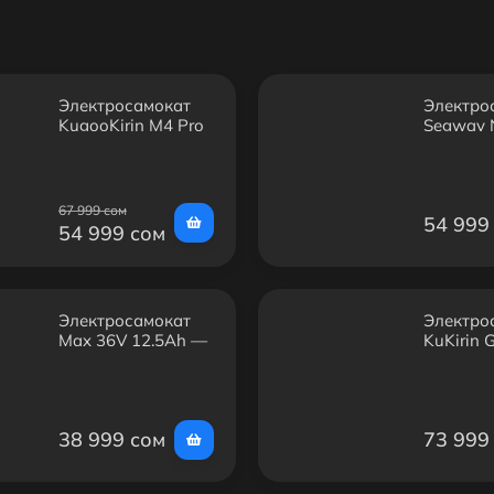
Электросамокат
Электро
KugooKirin M4 Pro
Segway 
ZT3 Pro
67 999 сом
54 999
54 999 сом
Электросамокат
Электро
Max 36V 12.5Ah —
KuKirin 
350W, до 30 км/ч,
запас хода до 35
км, 10"
38 999 сом
73 999