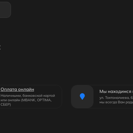
:
Оплата онлайн
Мы находимся 
Наличными, банковской картой
ул. Токтоналиева, 
или онлайн (MBANK, OPTIMA,
мы всегда Вам рад
СБЕР)