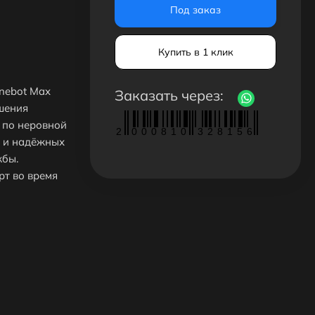
Под заказ
Купить в 1 клик
nebot Max
Заказать через:
шения
 по неровной
2
0
0
0
8
1
0
3
2
8
1
5
6
х и надёжных
жбы.
рт во время