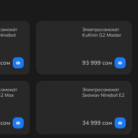
самокат
Электросамокат
Ninebot
KuKirin G2 Master
 сом
93 999 сом
самокат
Электросамокат
G2 Max
Segway Ninebot E2
Plus
 сом
34 999 сом