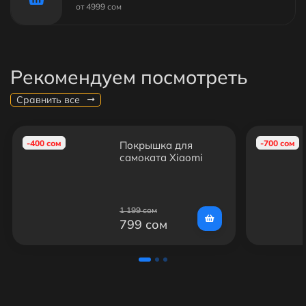
от 4999 сом
Рекомендуем посмотреть
Сравнить все
-400 сом
-700 сом
Покрышка для
самоката Xiaomi
Mijia M365/M365
Pro/1S/Essential
1 199 сом
799 сом