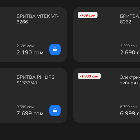
-709 сом
БРИТВА VITEK VT-
БРИТВА 
8266
8262
2 699 сом
3 399 сом
2 190 сом
2 690 
-1 800 сом
БРИТВА PHILIPS
Электри
S1333/41
зубная 
ORDO So
SP2000-
9 599 сом
8 799 сом
7 699 сом
6 999 