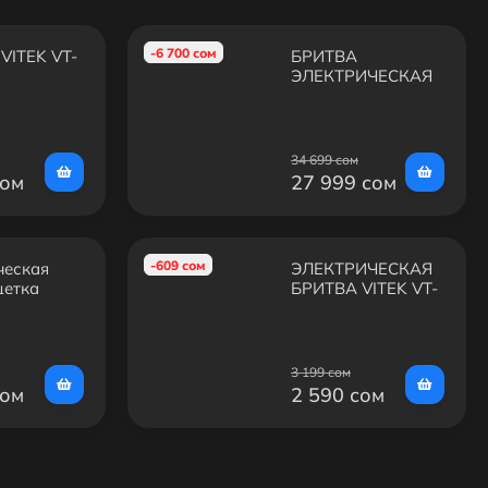
-6 700 сом
VITEK VT-
БРИТВА
ЭЛЕКТРИЧЕСКАЯ
PHILIPS S7783/59
34 699 сом
сом
27 999 сом
-609 сом
ческая
ЭЛЕКТРИЧЕСКАЯ
щетка
БРИТВА VITEK VT-
nic+
8267 BN
CG
3 199 сом
сом
2 590 сом