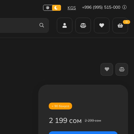
+996 (995) 515-000
KGS
0
+ 90 бонуса
2 199 сом
2 299 сом