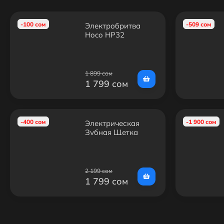
-100 сом
-509 сом
Электробритва
Hoco HP32
1 899 сом
1 799 сом
-400 сом
-1 900 сом
Электрическая
Зубная Щетка
Hoco HP60
2 199 сом
1 799 сом