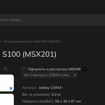
Электробритва Xiaomi Mijia S100 (MSX201)
a S100 (MSX201)
Оформить в рассрочку MBANK
?
Артикул:
bobby-23944-
Вес (в упаковке):
0.2 кг
Габариты (ШхВхГ):
56 х 30 х 87 мм