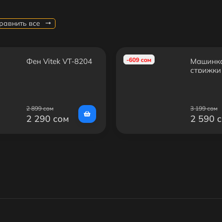
равнить все
-609 сом
Фен Vitek VT-8204
Машинка
стрижки
Philips 
2 899 сом
3 199 сом
2 290 сом
2 590 