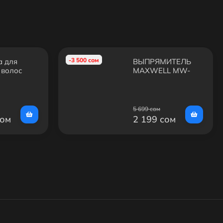
-3 500 сом
 для
ВЫПРЯМИТЕЛЬ
 волос
MAXWELL MW-
HC3505/15
2218
5 699 сом
сом
2 199 сом