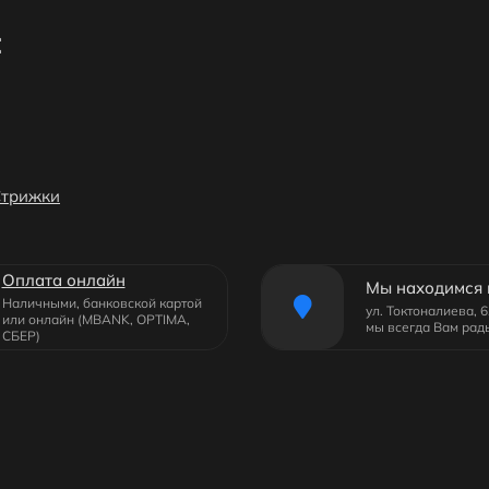
:
Стрижки
Оплата онлайн
Мы находимся 
Наличными, банковской картой
ул. Токтоналиева, 
или онлайн (MBANK, OPTIMA,
мы всегда Вам рад
СБЕР)