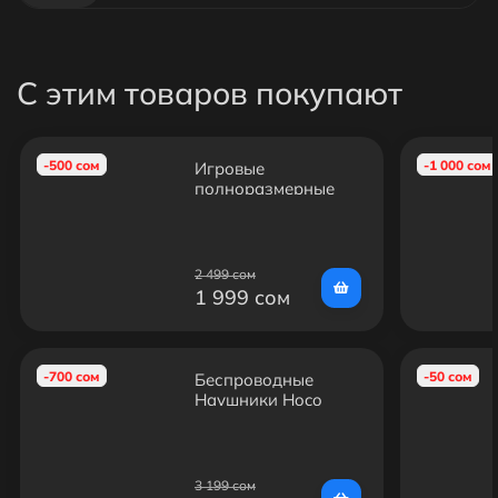
С этим товаров покупают
-500 сом
-1 000 сом
Игровые
полноразмерные
наушники hoco.
W106 Tiger gaming
headset с
микрофоном
2 499 сом
1 999 сом
-700 сом
-50 сом
Беспроводные
Наушники Hoco
ESD20
3 199 сом