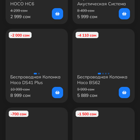
HOCO HC6
Акустическая Система
Hoco HA1
4 299 сом
8 499 сом
2 999 сом
5 999 сом
-2 000 сом
-4 110 сом
Беспроводная Колонка
Беспроводная Колонка
Hoco DS41 Plus
Hoco BS62
10 999 сом
9 999 сом
8 999 сом
5 889 сом
-700 сом
-1 500 сом