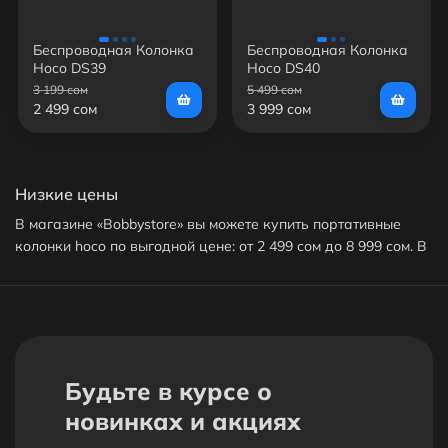
Беспроводная Колонка
Беспроводная Колонка
Hoco DS39
Hoco DS40
3 199 сом
5 499 сом
2 499 сом
3 999 сом
Низкие цены
В магазине «Bobbystore» вы можете купить портативные
колонки hoco по выгодной цене: от 2 499 сом до 8 999 сом. В
продаже представлено 6 товаров - выбирайте и покупайте
нужную портативную колонку hoco по характеристикам,
обзорам и отзывам. Доставим вашу портативную колонку
hoco до нужного адреса или пункта выдачи в Бишкеке.
Кешбек с каждого заказа
Будьте в курсе о
За покупку портативных колонок hoco вы получите бонусы в
новинках и акциях
размере от 3% до 15% от стоимости заказа. 1 бонус = 1сом.