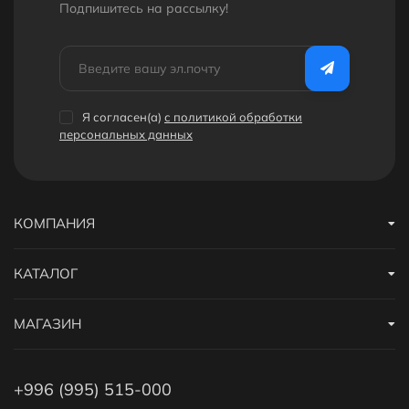
Подпишитесь на рассылкy!
Бонусами можно оплатить до 30% заказа.
Дополнительные скидки
Получайте дополнительные скидки на покупку портативной
колонки hoco за регистрацию на сайте или за публикацию
Я согласен(a)
с политикой обработки
отзыва! Подробнее
здесь
. А еще у нас есть
реферальная
персональных данных
программа
.
КОМПАНИЯ
КАТАЛОГ
МАГАЗИН
+996 (995) 515-000