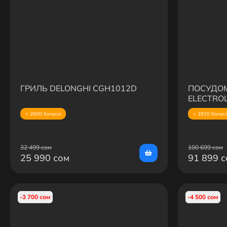
ГРИЛЬ DELONGHI CGH1012D
ПОСУДО
ELECTRO
+ 2600 бонуса
+ 2810 бонус
32 499 сом
100 699 сом
25 990 сом
91 899 
-3 700 сом
-4 500 сом