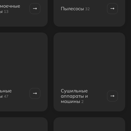
омоечные
Пылесосы
32
ы
13
льные
Сушильные
ы
аппараты и
47
машины
2