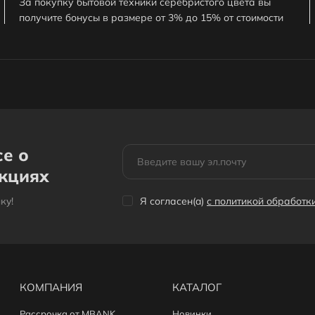
За покупку бытовой техники серебристого цвета вы
получите бонусы в размере от 3% до 15% от стоимости
заказа. 1 бонус = 1сом. Бонусами можно оплатить до
30% заказа.
се о
акциях
кy!
Я согласен(a)
с политикой обработ
КОМПАНИЯ
КАТАЛОГ
Рассрочка от MBANK
Новинки