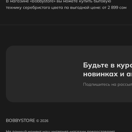
В магазине «Bobbystore» вы можете купить бытовую
технику серебристого цвета по выгодной цене: от 2 899 сом
до 91 899 сом. В продаже представлено 6 товаров -
выбирайте и покупайте нужную бытовую технику
серебристого цвета по характеристикам, обзорам и
отзывам. Доставим вашу бытовую технику серебристого
цвета до нужного адреса или пункта выдачи в Бишкеке.
Будьте в кур
новинках и 
Подпишитесь на рассыл
BOBBYSTORE
© 2026
На данный момент наш интернет-магазин предоставляет