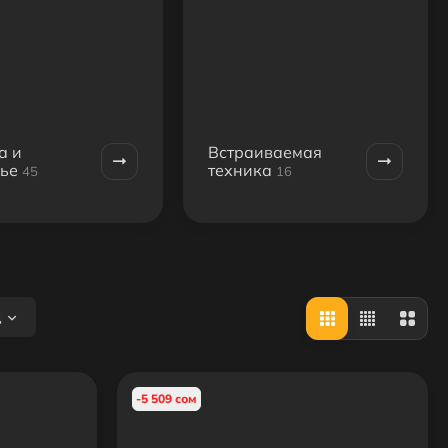
а и
Встраиваемая
ье
техника
45
16
д
-5 509 сом