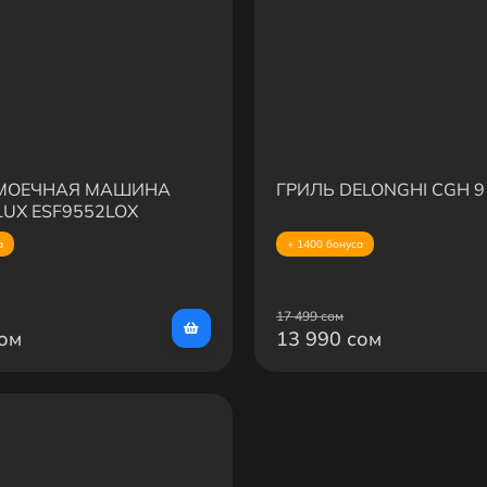
МОЕЧНАЯ МАШИНА
ГРИЛЬ DELONGHI CGH 9
LUX ESF9552LOX
а
+ 1400 бонуса
17 499 сом
сом
13 990 сом