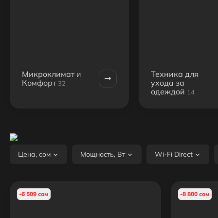
Микроклимат и
Техника для
Комфорт
ухода за
32
одеждой
14
Цена, сом
Мощность, Вт
Wi-Fi Direct
-6 509 сом
-8 800 сом