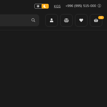
+996 (995) 515-000
KGS
0