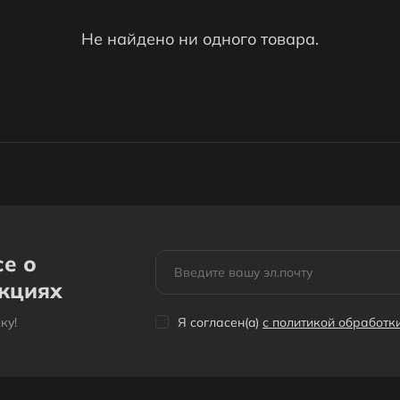
Не найдено ни одного товара.
се о
акциях
кy!
Я согласен(a)
с политикой обработ