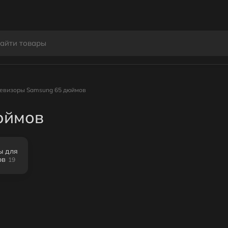
евизоры Samsung 65 дюймов
юймов
ы для
ов
19