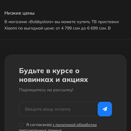
Низкие цены
В магазине «Bobbystore» вы можете купить ТВ приставки
Xiaomi по выгодной цене: от 4 799 сом до 6 699 сом. В
продаже представлено 3 товара - выбирайте и покупайте
нужную ТВ приставку Xiaomi по характеристикам, обзорам
и отзывам. Доставим вашу ТВ приставку Xiaomi до нужного
адреса или пункта выдачи в Бишкеке.
Кешбек с каждого заказа
Будьте в курсе о
За покупку ТВ приставок Xiaomi вы получите бонусы в
новинках и акциях
размере от 3% до 15% от стоимости заказа. 1 бонус = 1сом.
Подпишитесь на рассылкy!
Бонусами можно оплатить до 30% заказа.
Дополнительные скидки
Получайте дополнительные скидки на покупку ТВ
приставки Xiaomi за регистрацию на сайте или за
Я согласен(a)
с политикой обработки
публикацию отзыва! Подробнее
здесь
. А еще у нас есть
персональных данных