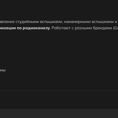
вление студийными вспышками, накамерными вспышками и 
онизации по радиоканалу
. Работают с разными брендами (Go
нхронизаторы?
ронизаторы?
емы
ы оформить заказ?
Кешбек с каждого заказа