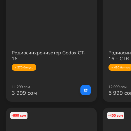
Радиосинхронизатор Godox CT-
Радиосин
16
16 + CTR
+ 270 бонуса
+ 430 бонуса
11 299 сом
12 999 сом
3 999 сом
5 999 со
-600 сом
-400 сом