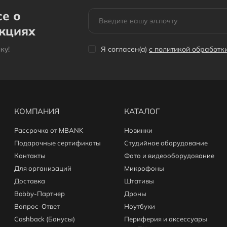
За покупку Радиосинхронизаторов вы получите бонусы
се о
в размере от 3% до 15% от стоимости заказа. 1 бонус =
акциях
1сом. Бонусами можно оплатить до 30% заказа.
кy!
Я согласен(a)
с политикой обработ
КОМПАНИЯ
КАТАЛОГ
Рассрочка от MBANK
Новинки
Подарочные сертификаты
Студийное оборудование
Контакты
Фото и видеооборудование
Для организаций
Микрофоны
Доставка
Штативы
Bobby-Партнер
Дроны
Вопрос-Ответ
Ноутбуки
Cashback (Бонусы)
Периферия и аксессуары