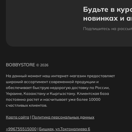
В магазине «Bobbystore» вы можете купить
Будьте в кур
Радиосинхронизаторы по выгодной цене: от 2 799 сом до 8
новинках и 
199 сом. В продаже представлено 7 товаров - выбирайте и
покупайте нужный Радиосинхронизатор по
Подпишитесь на рассыл
характеристикам, обзорам и отзывам. Доставим ваш
Радиосинхронизатор до нужного адреса или пункта
выдачи в Бишкеке.
BOBBYSTORE
© 2026
На данный момент наш интернет-магазин предоставляет
широкий ассортимент современной продукции и
обеспечивает быструю недорогую доставку по России,
Украине, Казахстану и Кыргызстану. Клиентская база
постоянно растет и насчитывает уже более 10000
счастливых клиентов.
Карта сайта
|
Политика персональных данных
+996755515000
|
Бишкек, ул.Токтоналиева 6