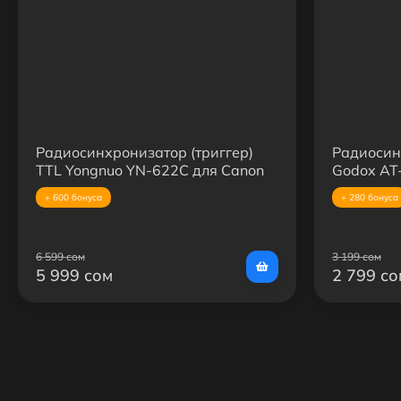
Радиосинхронизатор (триггер)
Радиосин
TTL Yongnuo YN-622C для Canon
Godox AT
+ 600 бонуса
+ 280 бонуса
6 599 сом
3 199 сом
5 999 сом
2 799 со