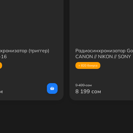
хронизатор (триггер)
Радиосинхронизатор Go
-16
CANON // NIKON // SONY
+ 820 бонуса
9 499 сом
м
8 199 сом