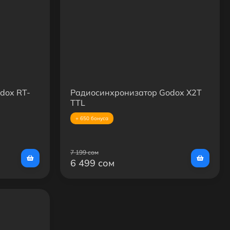
dox RT-
Радиосинхронизатор Godox X2T
TTL
+ 650 бонуса
7 199 сом
6 499 сом