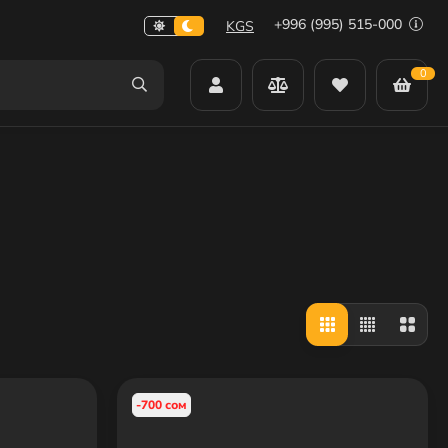
+996 (995) 515-000
KGS
0
-700 сом