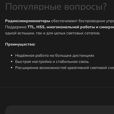
Популярные вопросы?
Радиосинхронизаторы
обеспечивают беспроводное упра
Поддержка
TTL, HSS, многоканальной работы и синхр
одной вспышки, так и для целых световых сетапов.
⭐Какие самые популярные товары в категории Радиоси
Преимущества:
⬇ Какие самые дешёвые товары в категории Радиосинх
Надёжная работа на больших дистанциях
Быстрая настройка и стабильная связь
Расширение возможностей креативной световой сх
Как получить скидку на товар или заказ?
Обязательно ли регистрироваться на вашем сайте что б
Низкие цены