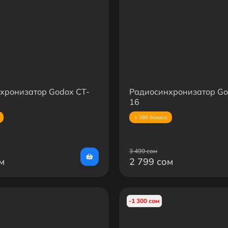
хронизатор Godox CT-
Радиосинхронизатор Go
16
+ 280 бонуса
3 499 сом
м
2 799 сом
-1 300 сом