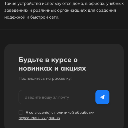
Такие устройства используются дома, в офисах, учебных
категории сетевое оборудование?
заведениях и различных организациях для создания
надежной и быстрой сети.
⬇ Какие самые дешёвые товары в категории
сетевое оборудование?
Будьте в курсе о
Как получить скидку на товар или заказ?
новинках и акциях
Подпишитесь на рассылкy!
Обязательно ли регистрироваться на вашем
сайте что бы оформить заказ?
Низкие цены
Я согласен(a)
с политикой обработки
персональных данных
В магазине «Bobbystore» вы можете купить сетевое
оборудование по выгодной цене: от 599 сом до 31 999 сом. В