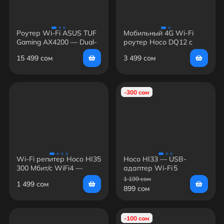
Роутер Wi-Fi ASUS TUF
Мобильный 4G Wi-Fi
Gaming AX4200 — Dual-
роутер Hoco DQ12 с
Band, Wi-Fi 6, AX4200,
дисплеем — 150 Мбит/с,
15 499 сом
3 499 сом
2.5G WAN, 4×Gigabit
3000 мАч, USB-C, белый
LAN, USB 3.2, MU-MIMO,
AiMesh
-300 сом
Wi-Fi репитер Hoco HI35
Hoco HI33 — USB-
300 Мбит/с WiFi4 —
адаптер Wi‑Fi 5
усилитель сигнала 2.4
(650 Мбит/с), dual-band с
1 199 сом
1 499 сом
ГГц
внутренней антенной
899 сом
-100 сом