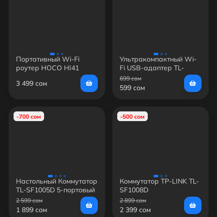
Портативный Wi-Fi
Ультракомпактный Wi-
роутер HOCO HI41
Fi USB-адаптер TL-
Mobile Portable WiFi —
WN725N
699 сом
3 499 сом
150 Мбит/с, 4G LTE,
599 сом
аккумулятор 2100 mAh
-700 сом
-500 сом
Настольный Коммутатор
Коммутатор TP-LINK TL-
TL-SF1005D 5-портовый
SF1008D
10/100 Мбит/с
2 599 сом
2 899 сом
1 899 сом
2 399 сом