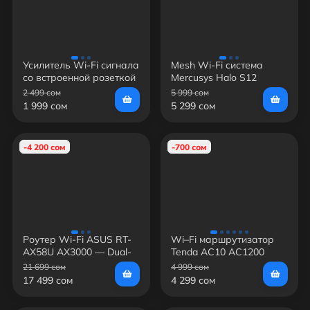
Усилитель Wi-Fi сигнала
Mesh Wi-Fi система
со встроенной розеткой
Mercusys Halo S12
TP-LINK TL-WA860RE
2 499 сом
5 999 сом
1 999 сом
5 299 сом
-4 200 сом
-700 сом
Роутер Wi-Fi ASUS RT-
Wi–Fi маршрутизатор
AX58U AX3000 — Dual-
Tenda AC10 AC1200
Band, Wi-Fi 6, до 3000
21 699 сом
4 999 сом
Мбит/с, 4×Gigabit LAN,
17 499 сом
4 299 сом
USB 3.1, AiMesh