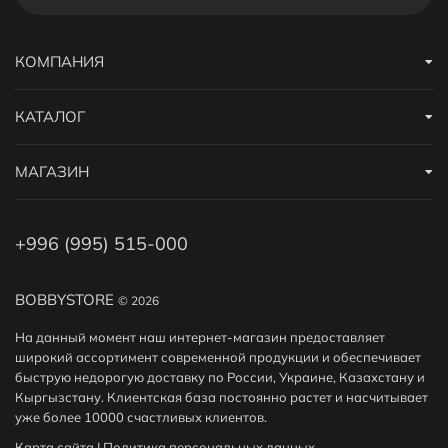
продаже представлено 46 товаров - выбирайте и покупайте
нужное сетевое оборудование по характеристикам,
обзорам и отзывам. Доставим ваш сетевое оборудование до
КОМПАНИЯ
нужного адреса или пункта выдачи в Бишкеке.
КАТАЛОГ
Кешбек с каждого заказа
За покупку сетевого оборудования вы получите бонусы в
МАГАЗИН
размере от 3% до 15% от стоимости заказа. 1 бонус = 1сом.
Бонусами можно оплатить до 30% заказа.
+996 (995) 515-000
Дополнительные скидки
Получайте дополнительные скидки на покупку сетевого
BOBBYSTORE
© 2026
оборудования за регистрацию на сайте или за публикацию
отзыва! Подробнее
здесь
. А еще у нас есть
реферальная
На данный момент наш интернет-магазин предоставляет
программа
.
широкий ассортимент современной продукции и обеспечивает
быструю недорогую доставку по России, Украине, Казахстану и
Кыргызстану. Клиентская база постоянно растет и насчитывает
уже более 10000 счастливых клиентов.
Карта сайта
|
Политика персональных данных