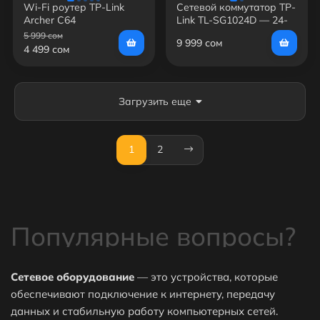
Wi-Fi роутер TP-Link
Сетевой коммутатор TP-
Archer C64
Link TL-SG1024D — 24-
портовый гигабитный
5 999 сом
9 999 сом
switch, 10/100/1000
4 499 сом
Мбит/с, 48 Гбит/с, для
офиса и сети
Загрузить еще
1
2
Популярные вопросы?
Сетевое оборудование
— это устройства, которые
обеспечивают подключение к интернету, передачу
данных и стабильную работу компьютерных сетей.
⭐Какие самые популярные товары в