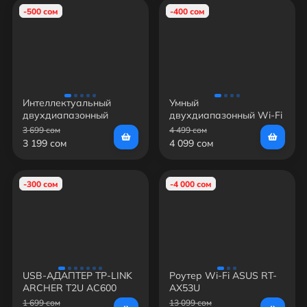
-500 сом
-400 сом
Интеллектуальный
Умный
двухдиапазонный
двухдиапазонный Wi-Fi
беспроводной
маршрутизатор Tenda
3 699 сом
4 499 сом
маршрутизатор Tenda
AC7 AC1200
3 199 сом
4 099 сом
AC6 AC1200
-300 сом
-4 000 сом
USB-АДАПТЕР TP-LINK
Роутер Wi-Fi ASUS RT-
ARCHER T2U AC600
AX53U
1 699 сом
13 099 сом