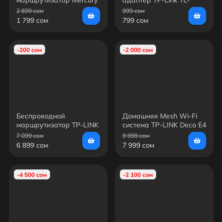
MW325R
WN823N N300
2 699 сом
999 сом
1 799 сом
799 сом
-200 сом
-2 000 сом
Беспроводной
Домашняя Mesh Wi-Fi
маршрутизатор TP-LINK
система TP-LINK Deco E4
AC1900 ARCHER A80
AC1200
7 099 сом
9 999 сом
6 899 сом
7 999 сом
-4 500 сом
-2 100 сом