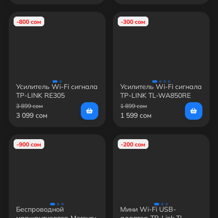
-800 сом
-300 сом
Усилитель Wi-Fi сигнала
Усилитель Wi-Fi сигнала
TP-LINK RE305
TP-LINK TL-WA850RE
3 899 сом
1 899 сом
3 099 сом
1 599 сом
-900 сом
-200 сом
Беспроводной
Мини Wi-Fi USB-
маршрутизатор Mercury
адаптер TP-Link TL-