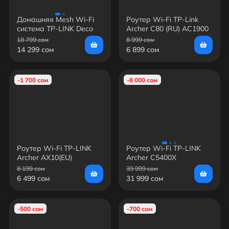
Домашняя Mesh Wi-Fi
Роутер Wi-Fi TP-Link
система TP-LINK Deco
Archer C80 (RU) AC1900
M5(2-pack) AC1300
— Dual-Band, до 1900
18 799 сом
8 999 сом
Мбит/с, 4×Gigabit LAN,
14 299 сом
6 899 сом
MU-MIMO
-1 700 сом
-8 000 сом
Роутер Wi-Fi TP-LINK
Роутер Wi-Fi TP-LINK
Archer AX10(EU)
Archer C5400X
8 199 сом
39 999 сом
6 499 сом
31 999 сом
-500 сом
-700 сом