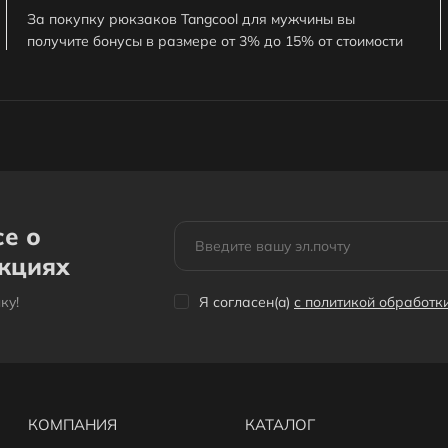
За покупку рюкзаков Tangcool для мужчины вы
получите бонусы в размере от 3% до 15% от стоимости
заказа. 1 бонус = 1сом. Бонусами можно оплатить до
30% заказа.
се о
акциях
кy!
Я согласен(a)
с политикой обработ
КОМПАНИЯ
КАТАЛОГ