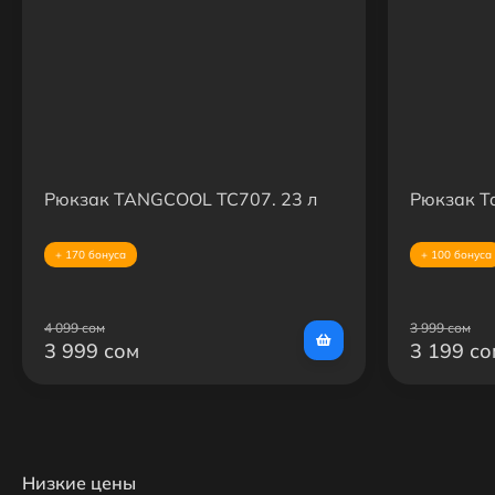
Рюкзак TANGCOOL TC707. 23 л
Рюкзак T
+ 170 бонуса
+ 100 бонуса
4 099 сом
3 999 сом
3 999 сом
3 199 со
Низкие цены