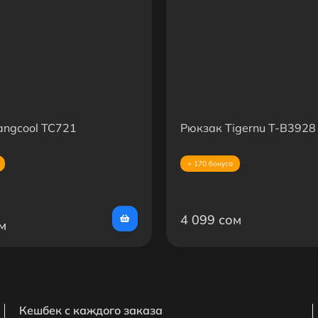
angcool TC721
Рюкзак Tigernu T-B3928
+ 170 бонуса
4 099 сом
м
Кешбек с каждого заказа