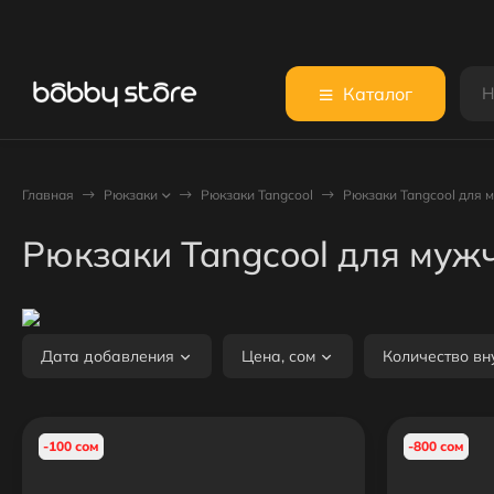
Каталог
Главная
Рюкзаки
Рюкзаки Tangcool
Рюкзаки Tangcool для
Рюкзаки Tangcool для муж
Дата добавления
Цена, сом
Количество вн
-100 сом
-800 сом