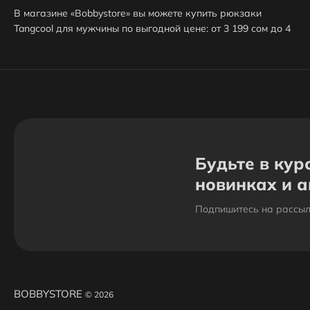
В магазине «Bobbystore» вы можете купить рюкзаки
Tangcool для мужчины по выгодной цене: от 3 199 сом до 4
099 сом. В продаже представлено 3 товара - выбирайте и
покупайте нужный рюкзак Tangcool для мужчины по
характеристикам, обзорам и отзывам. Доставим ваш
рюкзак Tangcool для мужчины до нужного адреса или
пункта выдачи в Бишкеке.
Будьте в кур
новинках и 
Подпишитесь на рассыл
BOBBYSTORE
© 2026