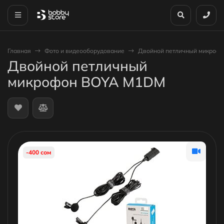
Главная
Фото и видеооборудование
Двойной петличный микроф
Двойной петличный
микрофон BOYA M1DM
-400 сом