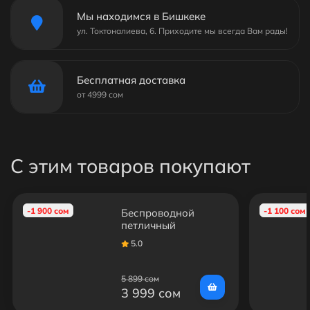
Мы находимся в Бишкеке
ул. Токтоналиева, 6. Приходите мы всегда Вам рады!
Бесплатная доставка
от 4999 сом
С этим товаров покупают
-1 900 сом
-1 100 сом
Беспроводной
петличный
микрофон N3 для
5.0
iPhone (Одинарный)
(Петличка)
5 899 сом
3 999 сом