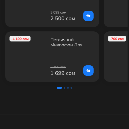
3 099 сом
2 500 сом
-1 100 сом
-700 сом
Петличный
Микрофон Для
iPhone (Lightning)
3m
2 799 сом
1 699 сом