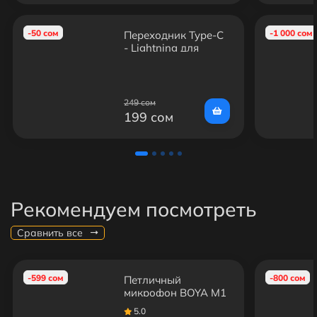
-50 сом
-1 000 сом
Переходник Type-C
- Lightning для
Микрофонов
249 сом
199 сом
Рекомендуем посмотреть
Сравнить все
-599 сом
-800 сом
Петличный
микрофон BOYA M1
(6М)
5.0