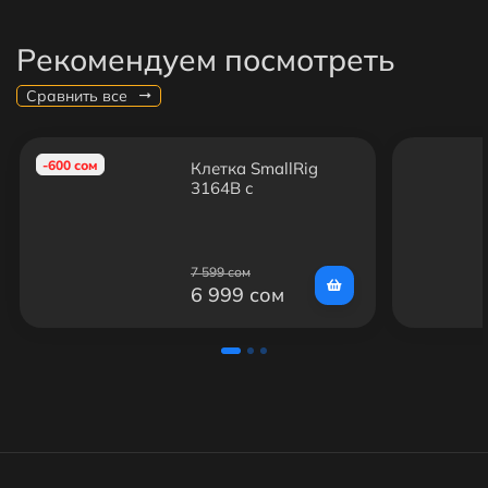
Рекомендуем посмотреть
Сравнить все
-600 сом
Клетка SmallRig
3164B с
силиконовой
ручкой для Sony
A6100/A6300/A6400
7 599 сом
6 999 сом