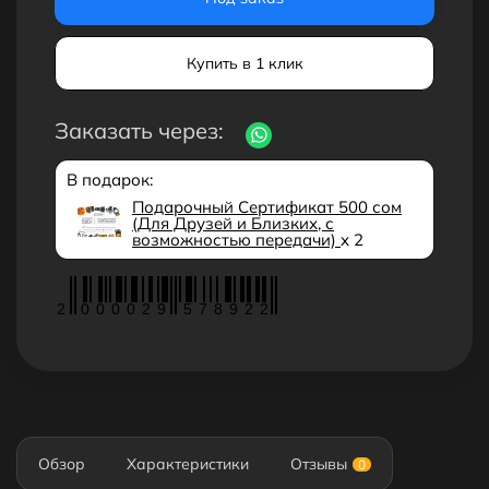
Купить в 1 клик
Заказать через:
В подарок:
Подарочный Сертификат 500 сом
(Для Друзей и Близких, с
возможностью передачи)
x 2
2
0
0
0
0
2
9
5
7
8
9
2
2
Обзор
Характеристики
Отзывы
0