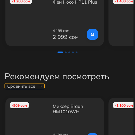
-1 200 сом
-1 400 сом
Фен Hoco HP11 Plus
4 199 сом
2 999 сом
Рекомендуем посмотреть
Сравнить все
-909 сом
-1 100 сом
Миксер Braun
HM1010WH
4 699 сом