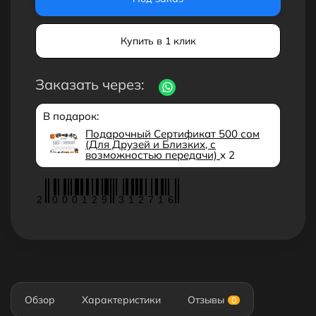
Купить в 1 клик
Заказать через:
В подарок:
Подарочный Сертификат 500 сом
(Для Друзей и Близких, с
возможностью передачи)
x 2
2
0
0
0
1
2
9
3
1
2
7
1
6
Обзор
Характеристики
Отзывы
0