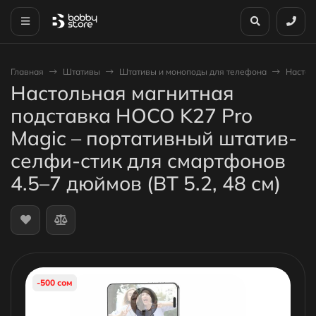
Главная
Штативы
Штативы и моноподы для телефона
Настол
Настольная магнитная
подставка HOCO K27 Pro
Magic – портативный штатив-
селфи-стик для смартфонов
4.5–7 дюймов (BT 5.2, 48 см)
-500 сом