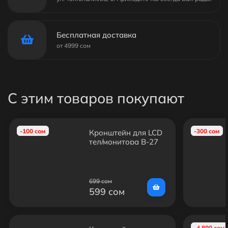
Бесплатная доставка
от 4999 сом
С этим товаров покупают
-100 сом
-300 сом
Кронштейн для LCD
тел/монитора B-27
настенный/ 14"-42"/
25кг
699 сом
599 сом
-4 800 сом