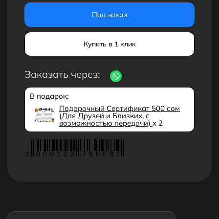
Под заказ
Купить в 1 клик
Заказать через:
В подарок:
Подарочный Сертификат 500 сом
(Для Друзей и Близких, с
возможностью передачи)
x 2
2
0
0
0
1
0
2
7
6
0
0
8
4