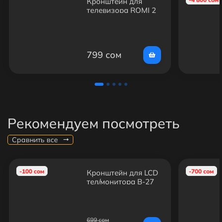
Кронштейн для
телевизора ROMI 2
(26 - 63")
799 сом
Рекомендуем посмотреть
Сравнить все
-100 сом
-700 сом
Кронштейн для LCD
тел/монитора B-27
настенный/ 14"-42"/
25кг
699 сом