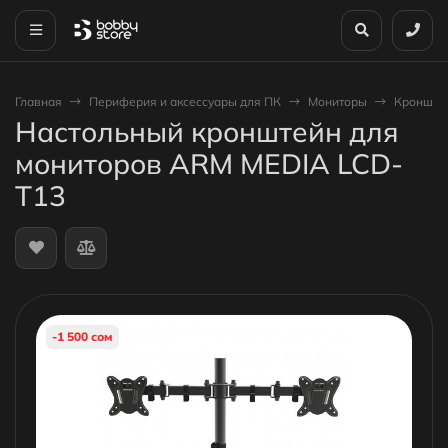
Главная
Периферия и аксессуары для ПК
Мониторы
Кронштн
Настольный кронштейн для
мониторов ARM MEDIA LCD-
T13
-1 500 сом