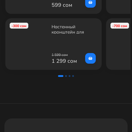
599 сом
-300 сом
-700 сом
Настенный
кронштейн для
LED/LCD
телевизоров
KROMAX IDEAL-5
1 599 сом
1 299 сом