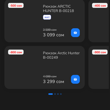
-500 сом
-400 сом
Рюкзак ARCTIC
HUNTER B-00218
Синий
хит
3 599 сом
3 099 сом
-800 сом
-900 сом
Рюкзак Arctic Hunter
B-00249
4 099 сом
3 299 сом