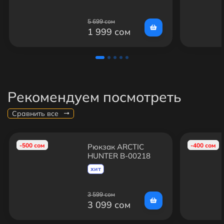
5 699 сом
1 999 сом
Рекомендуем посмотреть
Сравнить все
-500 сом
-400 сом
Рюкзак ARCTIC
HUNTER B-00218
Синий
хит
3 599 сом
3 099 сом