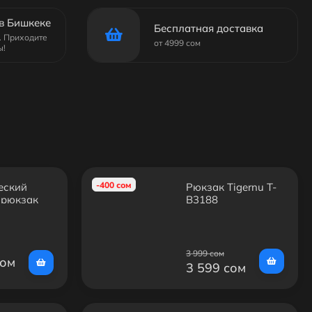
в Бишкеке
Бесплатная доставка
6. Приходите
от 4999 сом
ы!
-400 сом
еский
Рюкзак Tigernu T-
 рюкзак
B3188
G-S53
3 999 сом
сом
3 599 сом