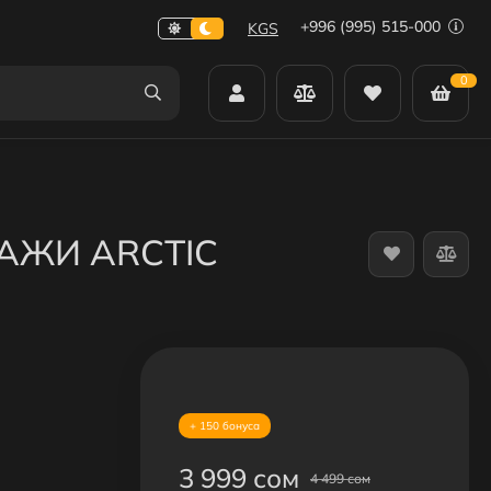
+996 (995) 515-000
KGS
0
АЖИ ARCTIC
+ 150 бонуса
3 999 сом
4 499 сом