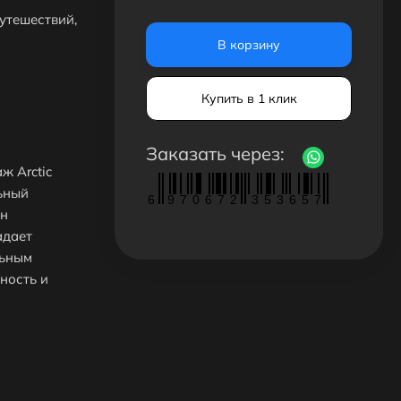
путешествий,
В корзину
Купить в 1 клик
Заказать через:
ж Arctic
ьный
6
9
7
0
6
7
2
3
5
3
6
5
7
Он
адает
льным
ность и