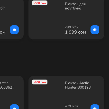
-500 сом
Рюкзак для
olf
ноутбука
0
RIVACASE 8067
black 15.6"
2 499 сом
сом
1 999 сом
-900 сом
rctic
Рюкзак Arctic
1500362
Hunter B00193
4 799 сом