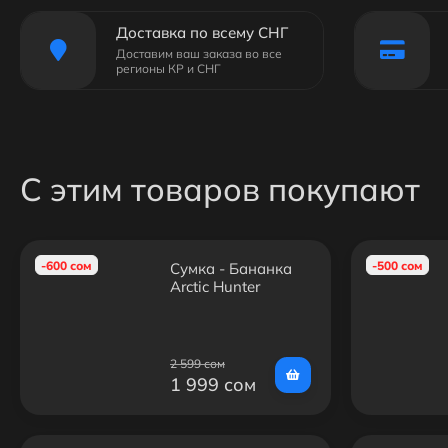
Доставка по всему СНГ
Доставим ваш заказа во все
регионы КР и СНГ
С этим товаров покупают
-600 сом
-500 сом
Сумка - Бананка
Arctic Hunter
YB1400-1
2 599 сом
1 999 сом