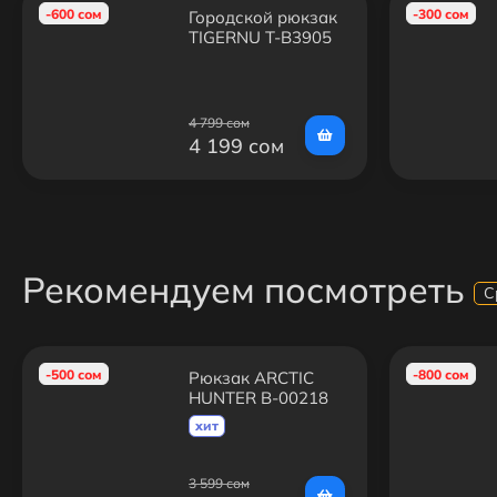
-600 сом
-300 сом
Городской рюкзак
TIGERNU T-B3905
4 799 сом
4 199 сом
Рекомендуем посмотреть
С
-500 сом
-800 сом
Рюкзак ARCTIC
HUNTER B-00218
Синий
хит
3 599 сом