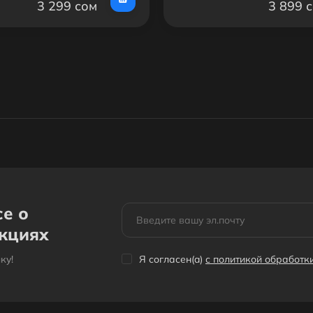
3 299 сом
3 899 
се о
акциях
кy!
Я согласен(a)
с политикой обработ