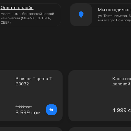
Оплата онлайн
Мы находимся 
Наличными, банковской картой
ул. Токтоналиева, 
или онлайн (MBANK, OPTIMA,
мы всегда Вам рад
СБЕР)
Рюкзак Tigernu Т-
Классич
B3032
деловой
Bange B
4 099 сом
4 999 
3 599 сом