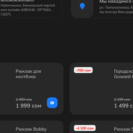
Мы находимся 
Наличными, банковской картой
ул. Токтоналиева, 
или онлайн (MBANK, OPTIMA,
мы всегда Вам рад
СБЕР)
-700 сом
Рюкзак для
Городск
ноутбука
Goward 
RIVACASE 8067
black 15.6"
2 499 сом
2 199 сом
1 999 сом
1 499 
-4 100 сом
Рюкзак Bobby
Рюкзак S