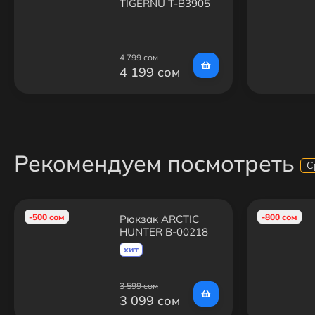
TIGERNU T-B3905
4 799 сом
4 199 сом
Рекомендуем посмотреть
С
-500 сом
-800 сом
Рюкзак ARCTIC
HUNTER B-00218
Синий
хит
3 599 сом
3 099 сом