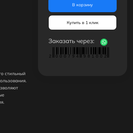
В корзину
Купить в 1 клик
Заказать через:
2
0
0
0
7
9
4
9
8
1
0
0
2
то стильный
ользования.
озволяют
ые
я.