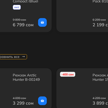
Compact (Blue)
Pack 81
хит
9 899 сом
6 299 сом
6 799 сом
2 199 
равнить все
-400 сом
Рюкзак Arctic
Рюкзак A
Hunter B-00249
Hunter 
4 099 сом
4 299 сом
3 299 сом
3 899 