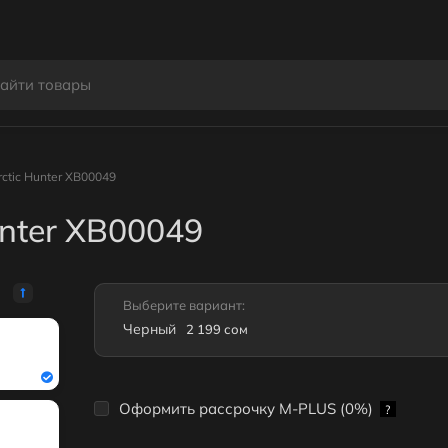
ctic Hunter XB00049
nter XB00049
Выберите вариант:
Черный
2 199 сом
Оформить рассрочку M-PLUS (0%)
?