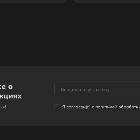
се о
акциях
кy!
Я согласен(a)
с политикой обработ