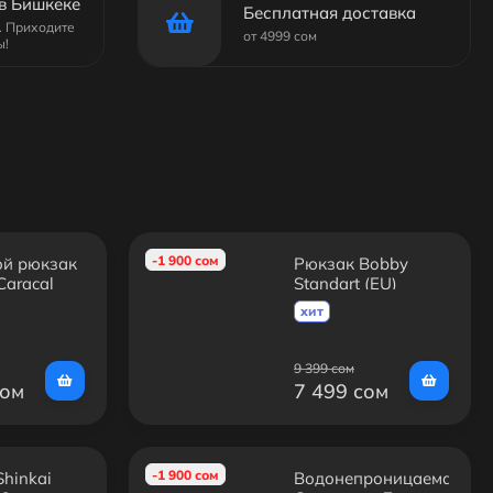
в Бишкеке
Бесплатная доставка
6. Приходите
от 4999 сом
ы!
-1 900 сом
ой рюкзак
Рюкзак Bobby
Caracal
Standart (EU)
хит
9 399 сом
сом
7 499 сом
-1 900 сом
hinkai
Водонепроницаемая