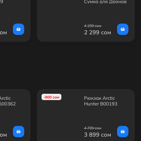
09
Сумка для Дронов
DJI
4 199 сом
сом
2 299 сом
-900 сом
rctic
Рюкзак Arctic
1500362
Hunter B00193
4 799 сом
сом
3 899 сом