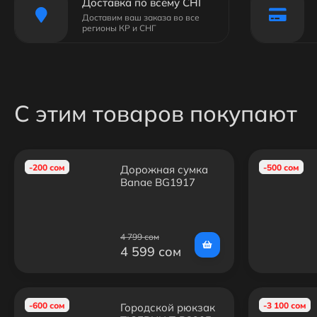
Доставка по всему СНГ
Доставим ваш заказа во все
регионы КР и СНГ
С этим товаров покупают
-200 сом
-500 сом
Дорожная сумка
Bange BG1917
4 799 сом
4 599 сом
-600 сом
-3 100 сом
Городской рюкзак