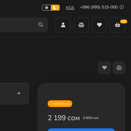
+996 (995) 515-000
KGS
0
+ 100 бонуса
2 199 сом
2 899 сом