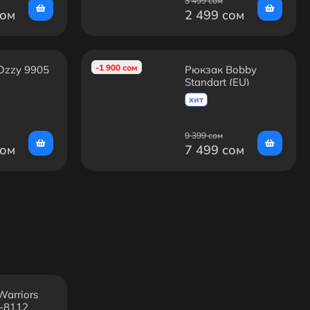
3 499 сом
сом
2 499 сом
-1 900 сом
Ozzy 9905
Рюкзак Bobby
Standart (EU)
хит
9 399 сом
сом
7 499 сом
arriors
C-8112