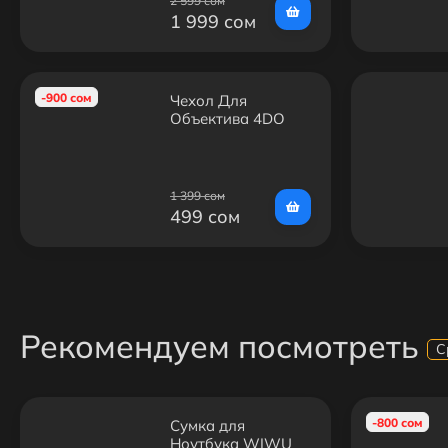
2 599 сом
1 999 сом
-900 сом
Чехол Для
Объектива 4DO
1 399 сом
499 сом
Рекомендуем посмотреть
С
-800 сом
Сумка для
Ноутбука WIWU