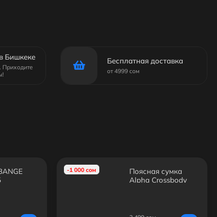
в Бишкеке
Бесплатная доставка
6. Приходите
от 4999 сом
ы!
-1 000 сом
 BANGE
Поясная сумка
5
Alpha Crossbody
Bag