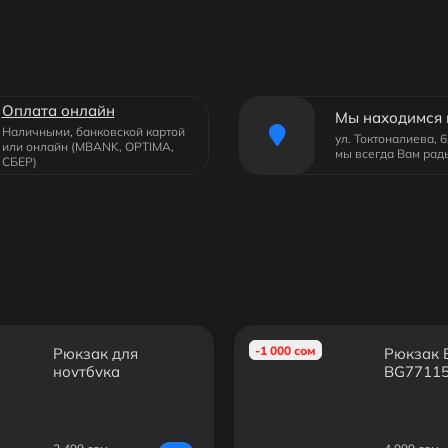
Оплата онлайн
Мы находимся 
Наличными, банковской картой
ул. Токтоналиева, 
или онлайн (MBANK, OPTIMA,
мы всегда Вам рад
СБЕР)
-1 000 сом
Рюкзак для
Рюкзак
ноутбука
BG7711
RIVACASE 8067
black 15.6"