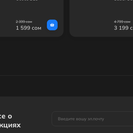
2 399 сом
4 799 сом
1 599 сом
3 199 
се о
акциях