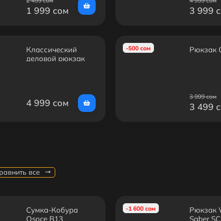
2 499 сом
4 999 сом
1 999 сом
3 999 
-500 сом
Классический
Рюкзак 
деловой рюкзак
Bange BG-S53
3 999 сом
4 999 сом
3 499 
равнить все
-1 600 сом
Сумка-Кобура
Рюкзак W
Osoce B13
Saber S