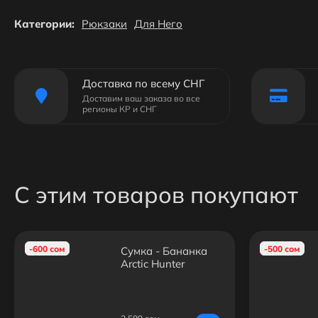
Категории:
Рюкзаки
Для Него
Доставка по всему СНГ
Доставим ваш заказа во все
регионы КР и СНГ
С этим товаров покупают
-600 сом
-500 сом
Сумка - Бананка
Arctic Hunter
YB1400-1