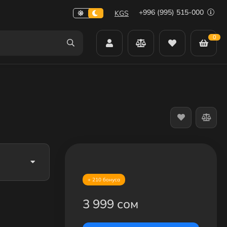
+996 (995) 515-000
KGS
0
+ 210 бонуса
3 999 сом