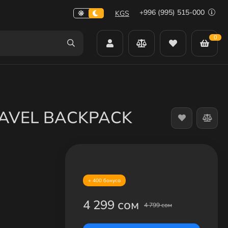
+996 (995) 515-000
KGS
0
RAVEL BACKPACK
+ 400 бонуса
4 299 сом
4 799 сом