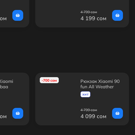
4 799 сом
сом
4 199 сом
-700 сом
Xiaomi
Рюкзак Xiaomi 90
 bag
fun All Weather
хит
4 799 сом
сом
4 099 сом