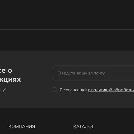
се о
акциях
кy!
Я согласен(a)
с политикой обработ
КОМПАНИЯ
КАТАЛОГ