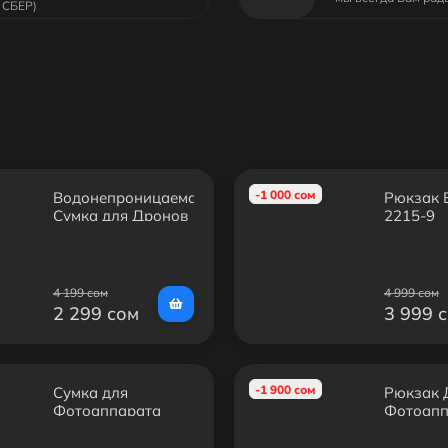
СБЕР)
-1 000 сом
Водонепроницаемая
Рюкзак 
Сумка для Дронов
2215-9
DJI
4 199 сом
4 999 сом
2 299 сом
3 999 
-1 900 сом
Сумка для
Рюкзак 
Фотоаппарата
Фотоапп
Canon EOS M6
Аксессу