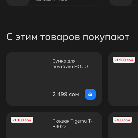
С этим товаров покупают
-1 900 сом
Сумка для
ноутбука HOCO
GT7 14" / 16"
черная —
защитный чехол
для ноутбука с
2 499 сом
ручками
-1 100 сом
-700 сом
Рюкзак Tigernu T-
B9022