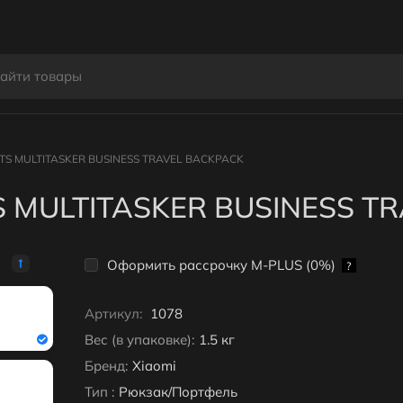
TS MULTITASKER BUSINESS TRAVEL BACKPACK
S MULTITASKER BUSINESS T
Оформить рассрочку M-PLUS (0%)
?
Артикул:
1078
Вес (в упаковке):
1.5 кг
Бренд:
Xiaomi
Тип :
Рюкзак/Портфель