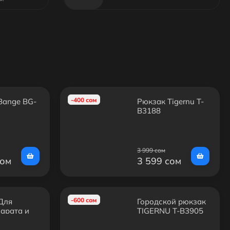
-400 сом
Bange BG-
Рюкзак Tigernu T-
B3188
3 999 сом
сом
3 599 сом
-600 сом
Для
Городской рюкзак
арата и
TIGERNU T-B3905
аров