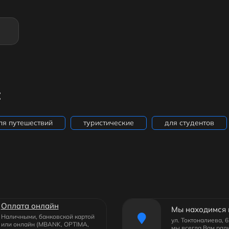
:
ля путешествий
туристические
для студентов
Оплата онлайн
Мы находимся 
Наличными, банковской картой
ул. Токтоналиева, 
или онлайн (MBANK, OPTIMA,
мы всегда Вам рад