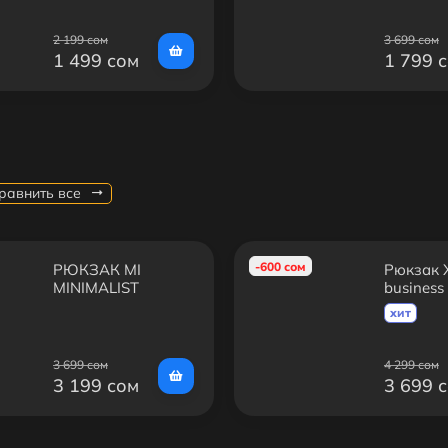
2 199 сом
3 699 сом
1 499 сом
1 799 
равнить все
-600 сом
РЮКЗАК MI
Рюкзак 
MINIMALIST
business
URBAN BACKPACK
хит
3 699 сом
4 299 сом
3 199 сом
3 699 