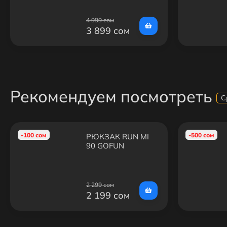
4 999 сом
3 899 сом
Рекомендуем посмотреть
С
-100 сом
-500 сом
РЮКЗАК RUN MI
90 GOFUN
COLLEGE LEISURE
SHOULDER BAG
BLACK
2 299 сом
2 199 сом