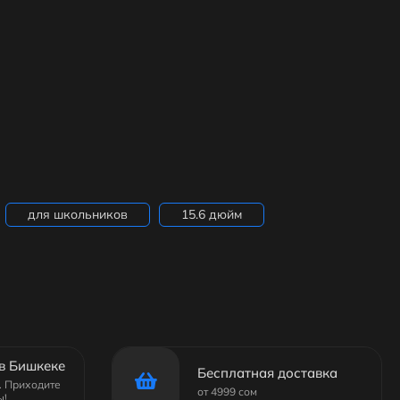
для школьников
15.6 дюйм
в Бишкеке
Бесплатная доставка
6. Приходите
от 4999 сом
ы!