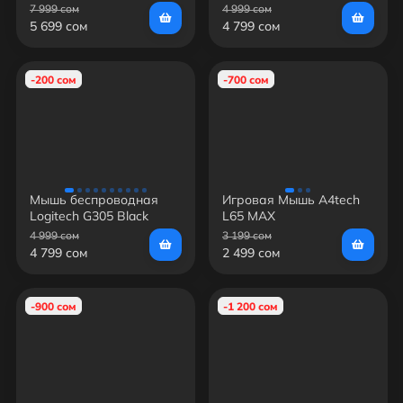
BLACK (90YH01H1-
Blue
7 999 сом
4 999 сом
BAUA00)
5 699 сом
4 799 сом
-200 сом
-700 сом
Мышь беспроводная
Игровая Мышь A4tech
Logitech G305 Black
L65 MAX
4 999 сом
3 199 сом
4 799 сом
2 499 сом
-900 сом
-1 200 сом