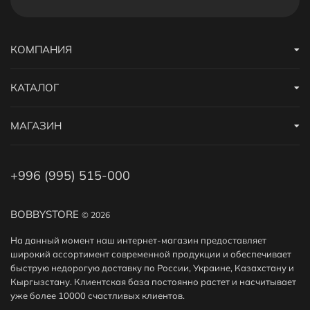
игровые мыши по выгодной цене: от 499 сом до 5 699 сом. В
продаже представлено 23 товара - выбирайте и покупайте
нужную компьютерную игровую мышь по характеристикам,
обзорам и отзывам. Доставим вашу компьютерную игровую
КОМПАНИЯ
мышь до нужного адреса или пункта выдачи в Бишкеке.
КАТАЛОГ
Кешбек с каждого заказа
За покупку компьютерных игровых мышей вы получите
МАГАЗИН
бонусы в размере от 3% до 15% от стоимости заказа. 1
бонус = 1сом. Бонусами можно оплатить до 30% заказа.
+996 (995) 515-000
Дополнительные скидки
Получайте дополнительные скидки на покупку
BOBBYSTORE
© 2026
компьютерной игровой мыши за регистрацию на сайте или
за публикацию отзыва! Подробнее
здесь
. А еще у нас есть
На данный момент наш интернет-магазин предоставляет
реферальная программа
.
широкий ассортимент современной продукции и обеспечивает
быструю недорогую доставку по России, Украине, Казахстану и
Кыргызстану. Клиентская база постоянно растет и насчитывает
уже более 10000 счастливых клиентов.