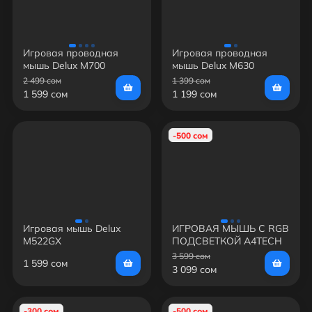
Игровая проводная
Игровая проводная
мышь Delux M700
мышь Delux M630
2 499 сом
1 399 сом
1 599 сом
1 199 сом
-500 сом
Игровая мышь Delux
ИГРОВАЯ МЫШЬ С RGB
M522GX
ПОДСВЕТКОЙ A4TECH
BLOODY W70 MAX
3 599 сом
1 599 сом
3 099 сом
-300 сом
-500 сом