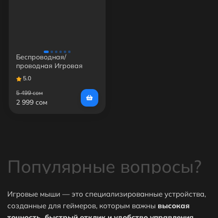
Беспроводная/
проводная Игровая
Мышь Delux M800 Pro
5.0
5 499 сом
2 999 сом
Популярные вопросы?
Игровые мыши — это специализированные устройства,
созданные для геймеров, которым важны
высокая
точность, быстрый отклик и удобство управления
⭐Какие самые популярные товары в
.