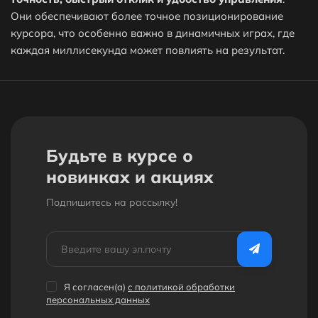
Они обеспечивают более точное позиционирование
категории компьютерные игровые мыши?
курсора, что особенно важно в динамичных играх, где
каждая миллисекунда может повлиять на результат.
⬇ Какие самые дешёвые товары в категории
компьютерные игровые мыши?
Будьте в курсе о
Как получить скидку на товар или заказ?
новинках и акциях
Подпишитесь на рассылкy!
Обязательно ли регистрироваться на вашем
сайте что бы оформить заказ?
Низкие цены
Я согласен(a)
с политикой обработки
персональных данных
В магазине «Bobbystore» вы можете купить компьютерные