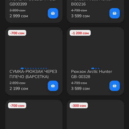
GB00399
B00216
3 899 сом
4 799 сом
2 999 сом
3 599 сом
-700 сом
-1 200 сом
СУМКА-РЮКЗАК ЧЕРЕЗ
Рюкзак Arctic Hunter
ПЛЕЧО (БАРСЕТКА)
GB-00328
ARCTIC HUNTER
2 899 сом
4 799 сом
XB00066
2 199 сом
3 599 сом
-700 сом
-300 сом