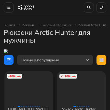
Главная
Рюкзаки
Рюкзаки Arctic Hunter
Рюкзаки Arctic Hunte
Рюкзаки Arctic Hunter для
мужчины
Новые и популярные
-900 сом
-1 200 сом
РЮКЗАК GOLDENWOLF
Рюкзак Arctic Hunter