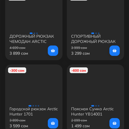
ДОРОЖНЫЙ РЮКЗАК
СПОРТИВНЫЙ
ЧЕМОДАН ARCTIC
ДОРОЖНЫЙ РЮКЗАК
HUNTER B00351
ARCTIC HUNTER B00341
4 699 сом
3 999 сом
3 899 сом
3 299 сом
-300 сом
-600 сом
Городской рюкзак Arctic
Поясная Сумка Arctic
Hunter 1701
Hunter YB14001
3 899 сом
2 099 сом
3 599 сом
1 499 сом