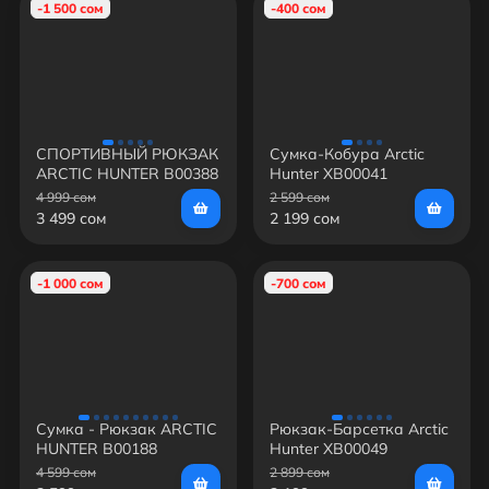
-1 500 сом
-400 сом
СПОРТИВНЫЙ РЮКЗАК
Сумка-Кобура Arctic
ARCTIC HUNTER B00388
Hunter XB00041
4 999 сом
2 599 сом
3 499 сом
2 199 сом
-1 000 сом
-700 сом
Сумка - Рюкзак ARCTIC
Рюкзак-Барсетка Arctic
HUNTER B00188
Hunter XB00049
4 599 сом
2 899 сом