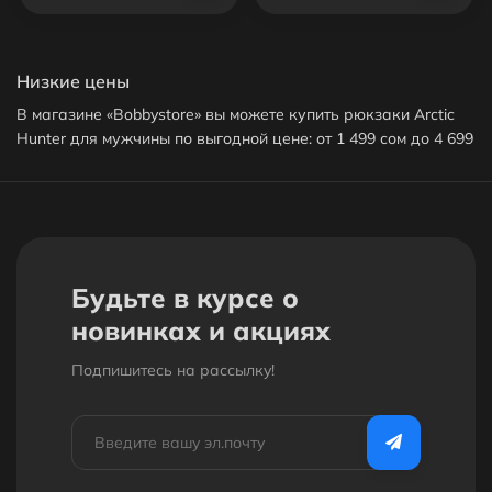
Низкие цены
В магазине «Bobbystore» вы можете купить рюкзаки Arctic
Hunter для мужчины по выгодной цене: от 1 499 сом до 4 699
сом. В продаже представлено 22 товара - выбирайте и
покупайте нужный рюкзак Arctic Hunter для мужчины по
характеристикам, обзорам и отзывам. Доставим ваш
рюкзак Arctic Hunter для мужчины до нужного адреса или
пункта выдачи в Бишкеке.
Будьте в курсе о
Кешбек с каждого заказа
новинках и акциях
За покупку рюкзаков Arctic Hunter для мужчины вы
Подпишитесь на рассылкy!
получите бонусы в размере от 3% до 15% от стоимости
заказа. 1 бонус = 1сом. Бонусами можно оплатить до 30%
заказа.
Дополнительные скидки