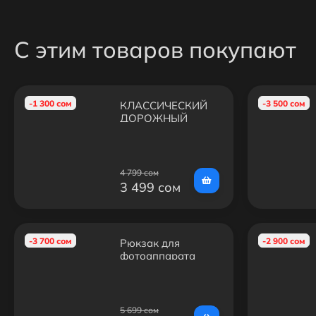
С этим товаров покупают
-1 300 сом
-3 500 сом
КЛАССИЧЕСКИЙ
ДОРОЖНЫЙ
РЮКЗАК BANGE
BG1921
4 799 сом
3 499 сом
-3 700 сом
-2 900 сом
Рюкзак для
фотоаппарата
RDF-Photo
5 699 сом