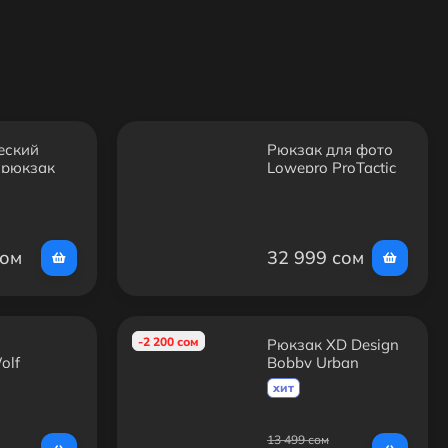
еский
Рюкзак для фото
 рюкзак
Lowepro ProTactic
G-S53
BP 450 AW III
сом
32 999 сом
-2 200 сом
Рюкзак XD Design
olf
Bobby Urban
0
хит
13 499 сом