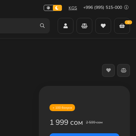
+996 (995) 515-000
KGS
0
+ 100 бонуса
1 999 сом
2 599 сом