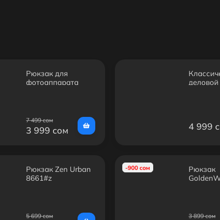
Рюкзак для
Классич
фотоаппарата
деловой
RDF-8018
Bange B
7 499 сом
4 999 
3 999 сом
-900 сом
Рюкзак Zen Urban
Рюкзак
8661#z
GoldenW
GB0040
5 699 сом
3 899 сом