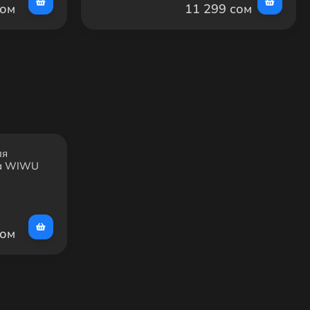
сом
11 299 сом
ля
ка WIWU
X GM3910
сом