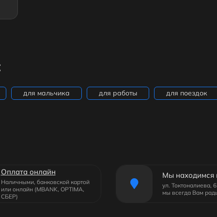
:
для мальчика
для работы
для поездок
Оплата онлайн
Мы находимся 
Наличными, банковской картой
ул. Токтоналиева, 
или онлайн (MBANK, OPTIMA,
мы всегда Вам рад
СБЕР)