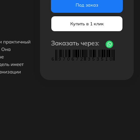
Под заказ
Купить в 1 клик
 и практичный
Заказать через:
. Она
ые
6
9
7
0
6
7
2
3
5
3
5
1
0
дель имеет
ганизации