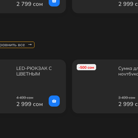
2 799 сом
2 999 
равнить все
-500 сом
LED-РЮКЗАК С
Сумка д
ЦВЕТНЫМ
ноутбу
ДИСПЛЕЕМ
GEARMA
4 499 сом
3 499 сом
2 999 сом
2 999 